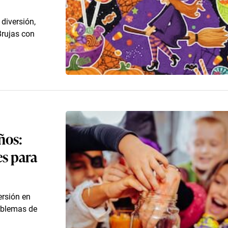
diversión,
Brujas con
ños:
es para
ersión en
roblemas de