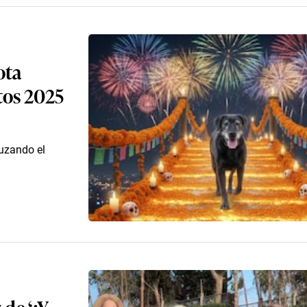
ota
tos 2025
uzando el
 de ‘¿Y