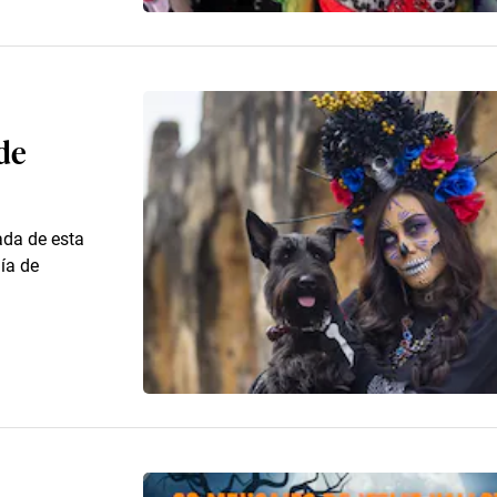
de
ada de esta
ía de