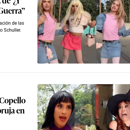
 Guerra”
ación de las
o Schuller.
 Copello
bruja en