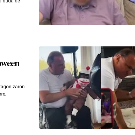
la duda de
loween
otagonizaron
re.