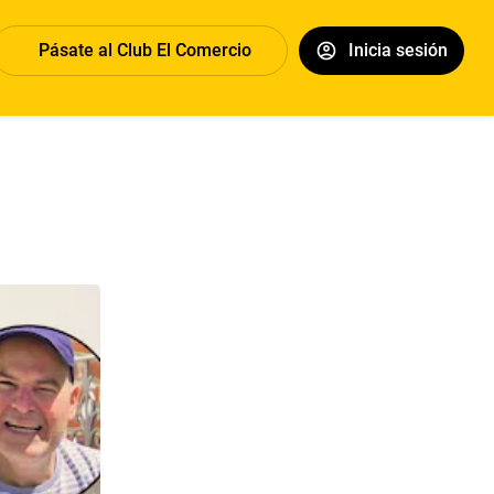
Pásate al Club El Comercio
Inicia sesión