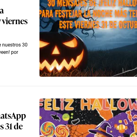
ra
 viernes
e nuestros 30
ween! por
hatsApp
s 31 de