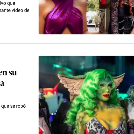
olvo que
rante video de
en su
la
z que se robó