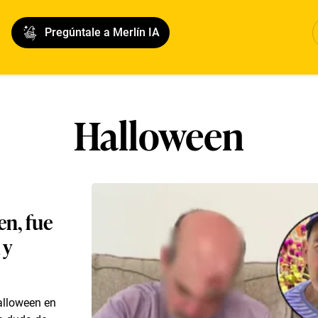
Pregúntale a Merlín IA
Halloween
en, fue
 y
alloween en