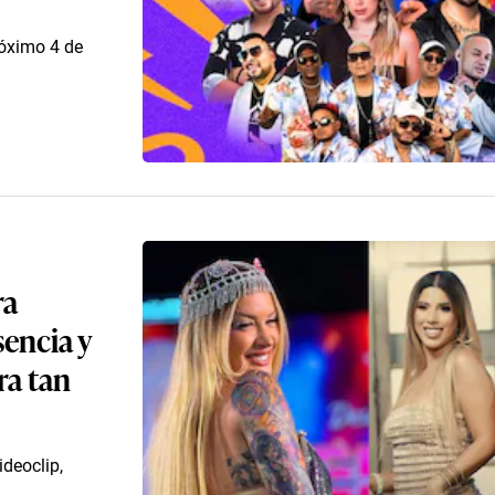
róximo 4 de
ra
sencia y
ra tan
deoclip,