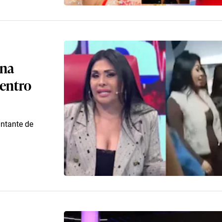
ina
uentro
antante de