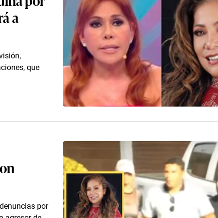
rá a
visión,
aciones, que
con
 denuncias por
o agresor de...