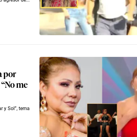
a por
: “No me
r y Sol”, tema