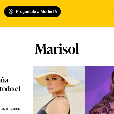
Pregúntale a Merlín IA
Marisol
aña
todo el
has mujeres