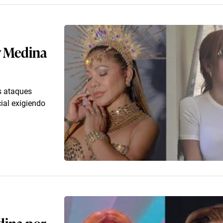
ly Medina
s ataques
cial exigiendo
dina por