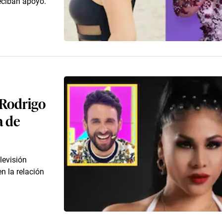
reciban apoyo.
 Rodrigo
a de
levisión
en la relación