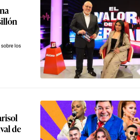
ina
sillón
á sobre los
arisol
val de