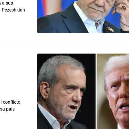
á a sus
d Pezeshkian
 conflicto,
su país