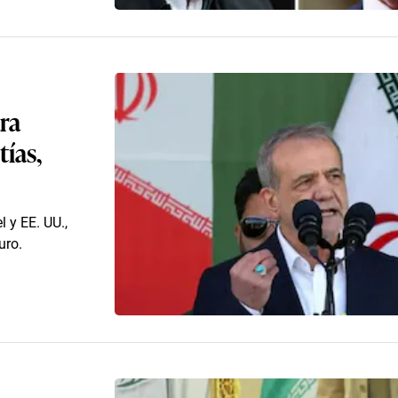
ara
tías,
l y EE. UU.,
uro.