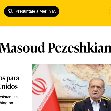
Pregúntale a Merlín IA
Masoud Pezeshkia
os para
Unidos
sisten las
hington.