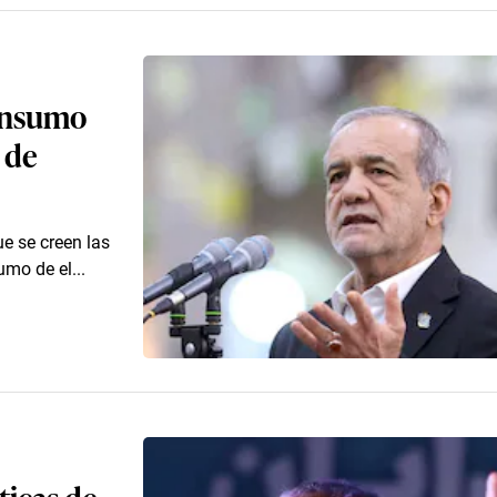
consumo
 de
ue se creen las
umo de el...
ticas de