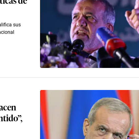
lifica sus
acional
hacen
ntido”,