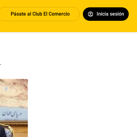
Pásate al Club El Comercio
Inicia sesión
n