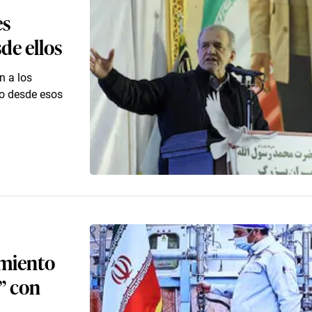
es
de ellos
n a los
do desde esos
imiento
” con