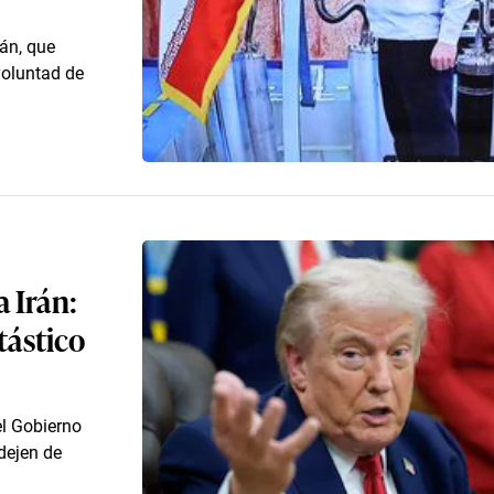
án, que
voluntad de
 Irán:
tástico
l Gobierno
dejen de