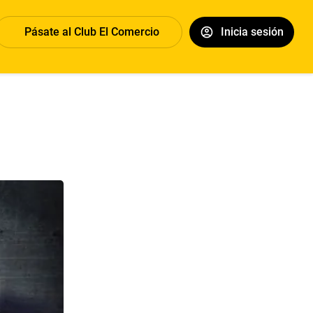
Pásate al Club El Comercio
Inicia sesión