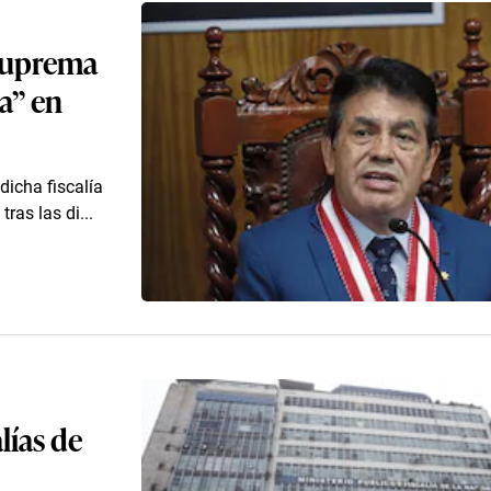
 Suprema
a” en
dicha fiscalía
ras las di...
lías de