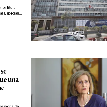
ior titular
l Especiali...
 se
que una
ne
 mayoría del