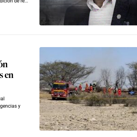
ición de re...
ión
s en
cal
igencias y