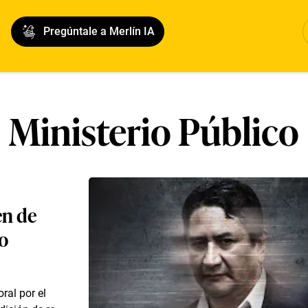
Pregúntale a Merlín IA
Ministerio Público
en de
o
oral por el