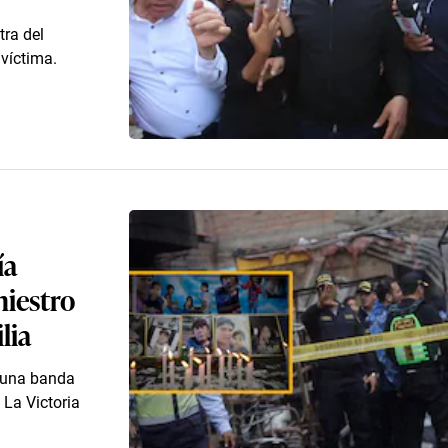
tra del
víctima.
ía
niestro
lia
e una banda
 La Victoria