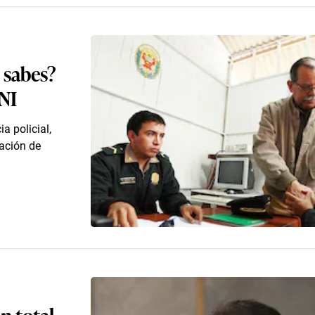
o sabes?
DNI
a policial,
cación de
n total