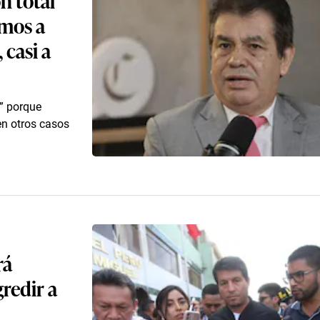
amos a
 casi a
” porque
en otros casos
rá
gredir a