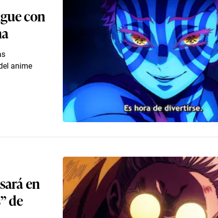
igue con
na
as
del anime
sará en
” de