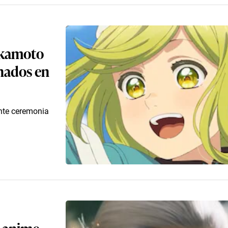
akamoto
nados en
nte ceremonia
l anime