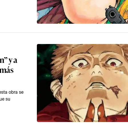
n” y a
 más
esta obra se
que su