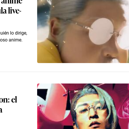
la live-
ién lo dirige,
moso anime.
on: el
a