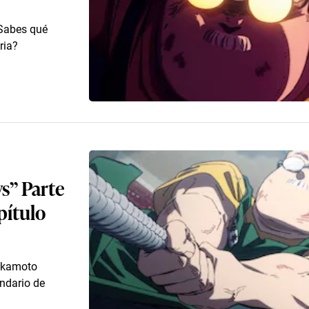
¿Sabes qué
ria?
s” Parte
pítulo
Sakamoto
ndario de