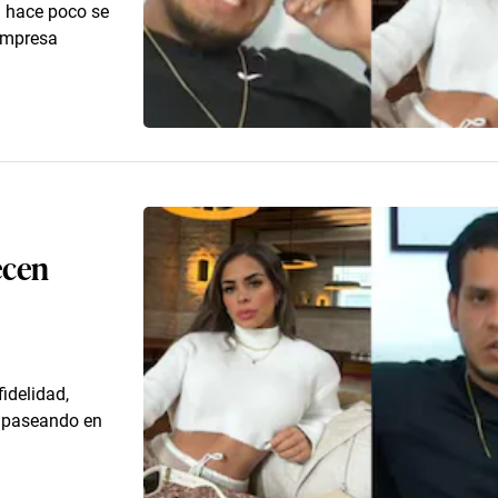
n hace poco se
 empresa
ecen
idelidad,
z paseando en