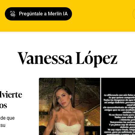
Pregúntale a Merlín IA
Vanessa López
dvierte
eos
 de que
 su