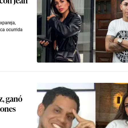
expareja,
ica ocurrida
z, ganó
iones