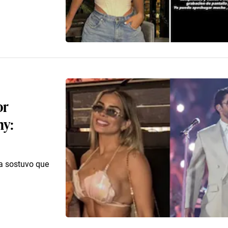
or
ny:
za sostuvo que