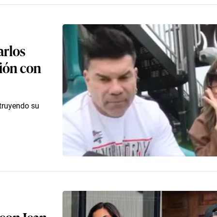
arlos
ción con
struyendo su
con Jean