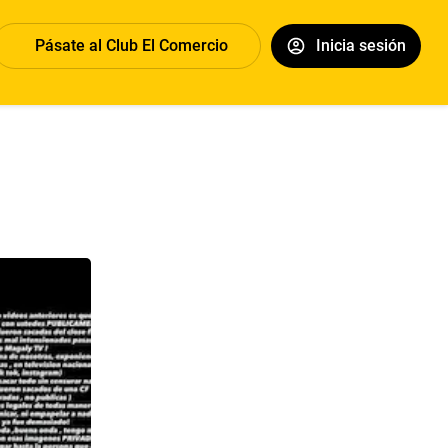
Pásate al Club El Comercio
Inicia sesión