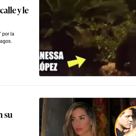
alle y le
 por la
ragos.
n su