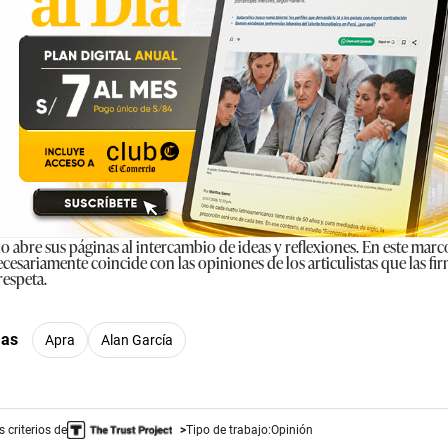
 abre sus páginas al intercambio de ideas y reflexiones. En este marco
cesariamente coincide con las opiniones de los articulistas que las f
respeta.
mas
Apra
Alan García
 criterios de
Tipo de trabajo:
Opinión