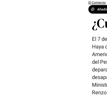
El Comercio
Añadir
¿Cu
El 7 d
Haya d
Americ
del Pe
depara
desapa
Minist
Renzo 