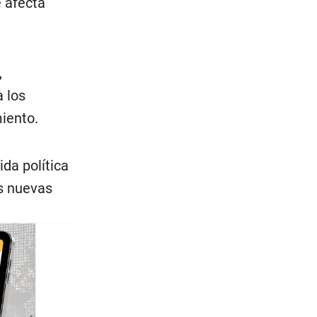
 afecta
,
 los
iento.
da política
as nuevas