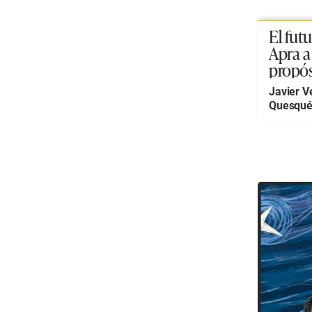
El futu
Apra a
propós
su cen
Javier V
Quesqu