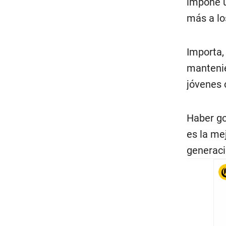
impone u
más a lo
Importa,
mantenie
jóvenes 
Haber go
es la me
generaci