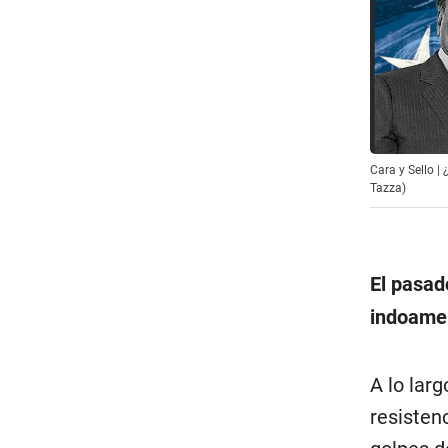
Cara y Sello |
Tazza)
El pasad
indoame
A lo lar
resistenc