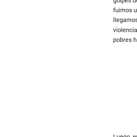
golpes de
fuimos u
llegamos
violencia
pobres h
Luego, e