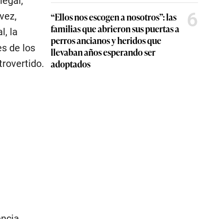
legal;
6
“Ellos nos escogen a nosotros”: las
vez,
familias que abrieron sus puertas a
l, la
perros ancianos y heridos que
es de los
llevaban años esperando ser
adoptados
rovertido.
encia