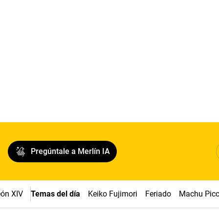
Pregúntale a Merlín IA
ón XIV
Temas del día
Keiko Fujimori
Feriado
Machu Pic