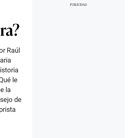
pra?
or Raúl
aria
storia
¿Qué le
e la
nsejo de
prista