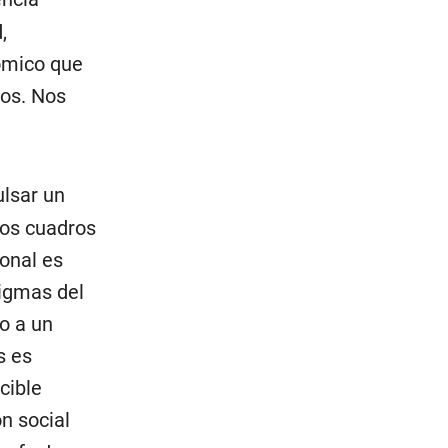
,
ómico que
eos. Nos
ulsar un
vos cuadros
onal es
digmas del
o a un
s es
cible
n social