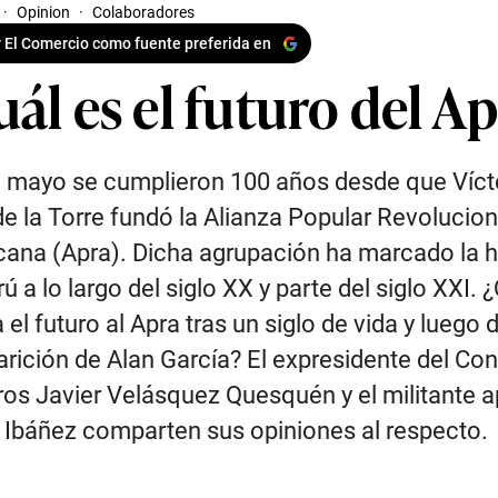
·
Opinion
·
Colaboradores
 El Comercio como fuente preferida en
ál es el futuro del A
e mayo se cumplieron 100 años desde que Víct
e la Torre fundó la Alianza Popular Revolucion
ana (Apra). Dicha agrupación ha marcado la hi
rú a lo largo del siglo XX y parte del siglo XXI. 
 el futuro al Apra tras un siglo de vida y luego d
rición de Alan García? El expresidente del Co
ros Javier Velásquez Quesquén y el militante a
Ibáñez comparten sus opiniones al respecto.