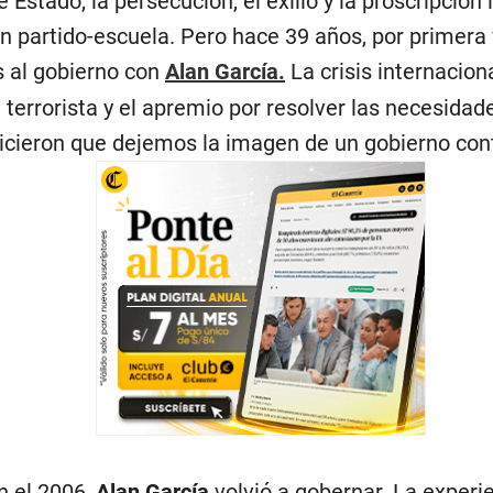
 Estado, la persecución, el exilio y la proscripción i
n partido-escuela. Pero hace 39 años, por primera 
 al gobierno con
Alan García.
La crisis internaciona
 terrorista y el apremio por resolver las necesidad
icieron que dejemos la imagen de un gobierno cont
n el 2006,
Alan García
volvió a gobernar. La experi