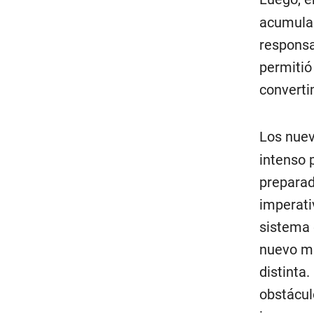
acumulad
responsa
permitió
converti
Los nuev
intenso 
preparad
imperati
sistema 
nuevo mu
distinta
obstácul