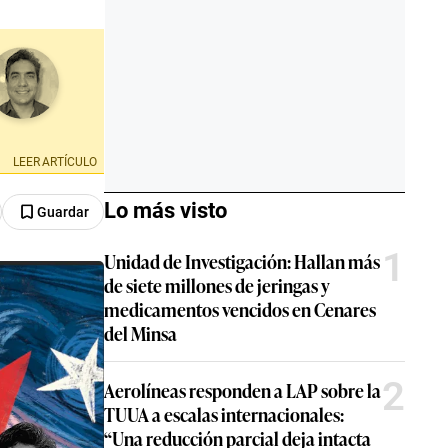
LEER ARTÍCULO
Lo más visto
Guardar
1
Unidad de Investigación: Hallan más
de siete millones de jeringas y
medicamentos vencidos en Cenares
del Minsa
2
Aerolíneas responden a LAP sobre la
TUUA a escalas internacionales:
“Una reducción parcial deja intacta