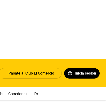
Pásate al Club El Comercio
Inicia sesión
chu
Corredor azul
Dólar
Congreso
Nasca
Acuña
Toled