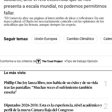
presenta a escala mundial, no podemos permitirnos
fallar.
*El Comercio abre sus páginas al intercambio de ideas y reflexiones. En este
marco plural, el Diario no necesariamente coincide con las opiniones de los
articulistas que las firman, aunque siempre las respeta.
Seguir temas
Unión Europea
Cambio Climático
Calen
Conforme a los criterios de
Tipo de trabajo:
Opinión
Lo más visto
1
Phillip Chu Joy lanza libro, nos habla de su éxito y de su vida
tras las pantallas: “Muchas veces el sufrimiento también
enseña”
2
Diputados 2026-2031: Esta es la experiencia, nivel académico y
perfil de la nueva Cámara Baja del Congreso