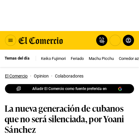
Temas del día
Keiko Fujimori
Feriado
Machu Picchu
Corredor az
El Comercio
·
Opinion
·
Colaboradores
Añadir El Comercio como fuente preferida en
La nueva generación de cubanos
que no será silenciada, por Yoani
Sánchez