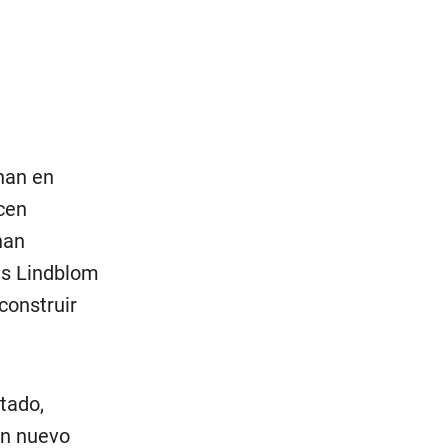
nan en
cen
nan
les Lindblom
construir
stado,
un nuevo