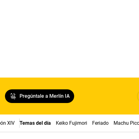
Pregúntale a Merlín IA
ón XIV
Temas del día
Keiko Fujimori
Feriado
Machu Pic