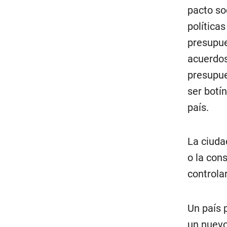
pacto so
políticas
presupue
acuerdos
presupue
ser botín
país.
La ciuda
o la con
controla
Un país 
un nuevo