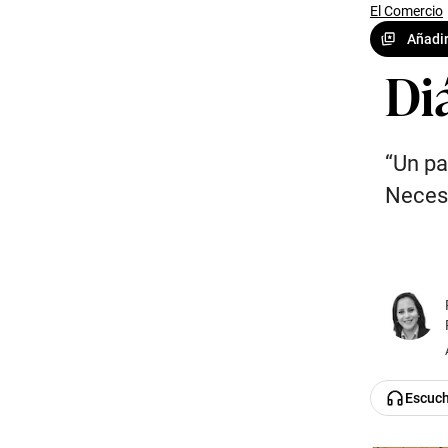
El Comercio
Añadir
Diá
“Un pa
Necesi
Escuc