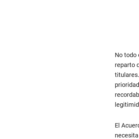
No todo 
reparto 
titulare
priorida
recordab
legitimi
El Acuer
necesita