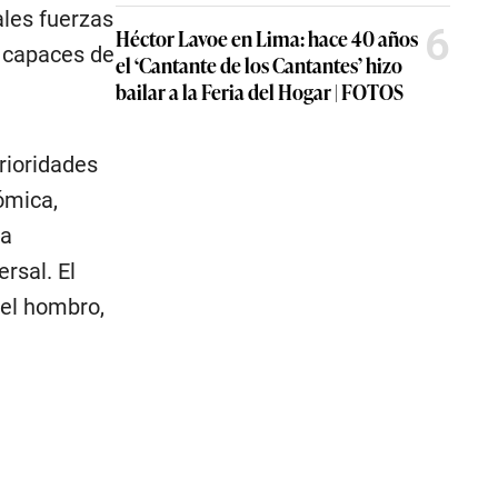
ales fuerzas
6
Héctor Lavoe en Lima: hace 40 años
s capaces de
el ‘Cantante de los Cantantes’ hizo
bailar a la Feria del Hogar | FOTOS
rioridades
ómica,
la
rsal. El
 el hombro,