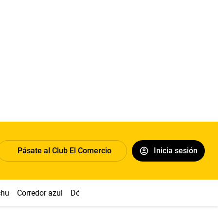
Pásate al Club El Comercio
Inicia sesión
chu
Corredor azul
Dólar
Congreso
Nasca
Acuña
Toled