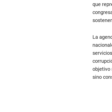
que repre
congresa
sostener
La agend
nacional
servicios
corrupci
objetivo
sino con