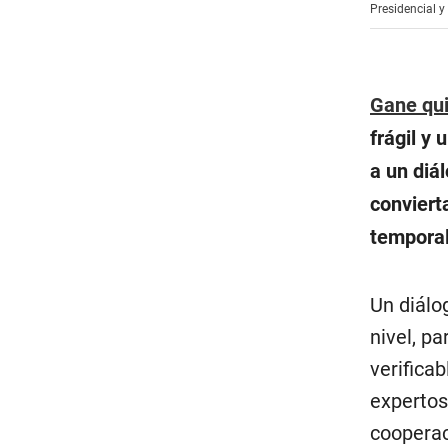
Presidencial y
Gane qu
frágil y
a un diá
conviert
temporal
Un diálo
nivel, p
verifica
expertos
cooperac