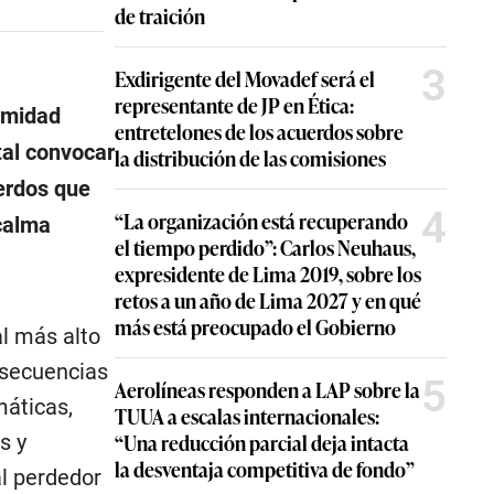
de traición
3
Exdirigente del Movadef será el
representante de JP en Ética:
timidad
entretelones de los acuerdos sobre
tal convocar
la distribución de las comisiones
uerdos que
4
“La organización está recuperando
calma
el tiempo perdido”: Carlos Neuhaus,
expresidente de Lima 2019, sobre los
retos a un año de Lima 2027 y en qué
más está preocupado el Gobierno
al más alto
nsecuencias
5
Aerolíneas responden a LAP sobre la
máticas,
TUUA a escalas internacionales:
“Una reducción parcial deja intacta
s y
la desventaja competitiva de fondo”
al perdedor