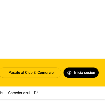
Pásate al Club El Comercio
Inicia sesión
chu
Corredor azul
Dólar
Congreso
Nasca
Acuña
Toled