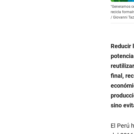
"Generamos cer
recicla formal
/
Giovanni Ta
Reducir 
potencial
reutiliza
final, re
económic
producci
sino evit
El Perú 