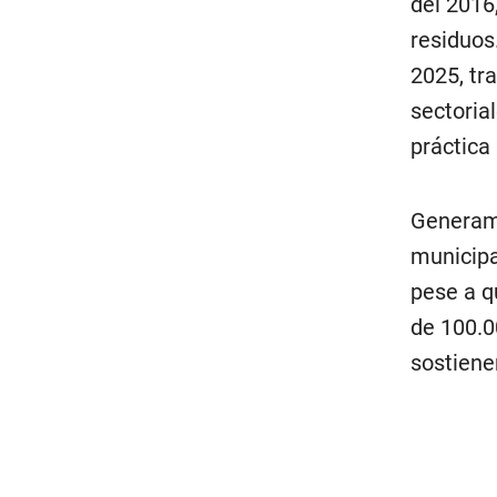
del 2016,
residuos
2025, tr
sectoria
práctica
Generamo
municipa
pese a q
de 100.0
sostiene