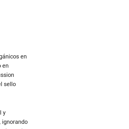
rgánicos en
o en
ussion
l sello
l y
, ignorando