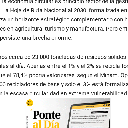
 la economía circular es principio rector de la gest
. La Hoja de Ruta Nacional al 2030, formalizada en
aza un horizonte estratégico complementado con h
les en agricultura, turismo y manufactura. Pero en
 persiste una brecha enorme.
s cerca de 23.000 toneladas de residuos sólidos
les al día. Apenas entre el 1% y el 2% se recicla f
ue el 78,4% podría valorizarse, según el Minam. O
00 recicladores de base y solo el 3% está formaliz
n la escasa circularidad en extrema vulnerabilidad