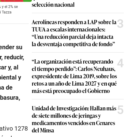
selección nacional
 y el 2% se
ni Tazza
3
Aerolíneas responden a LAP sobre la
TUUA a escalas internacionales:
“Una reducción parcial deja intacta
la desventaja competitiva de fondo”
render su
, reducir,
4
“La organización está recuperando
ar y, al
el tiempo perdido”: Carlos Neuhaus,
expresidente de Lima 2019, sobre los
biental y
retos a un año de Lima 2027 y en qué
na de
más está preocupado el Gobierno
 basura,
5
Unidad de Investigación: Hallan más
de siete millones de jeringas y
medicamentos vencidos en Cenares
ativo 1278
del Minsa