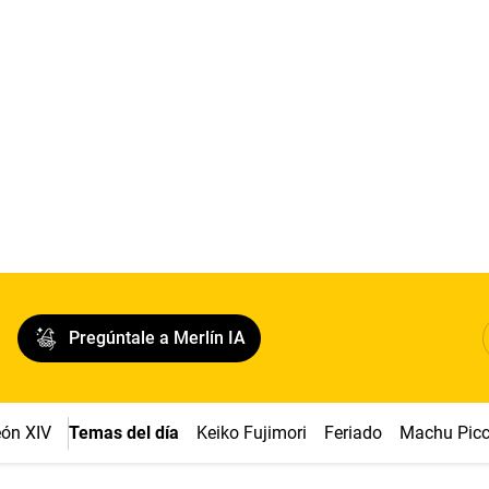
Pregúntale a Merlín IA
ón XIV
Temas del día
Keiko Fujimori
Feriado
Machu Pic