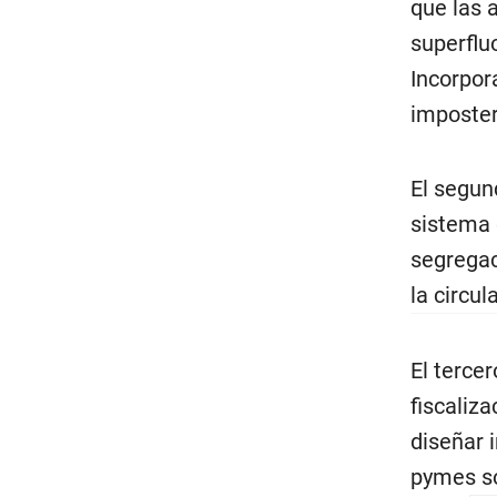
que las 
superflu
Incorpor
imposter
El segun
sistema 
segregac
la circul
El tercer
fiscaliz
diseñar i
pymes so