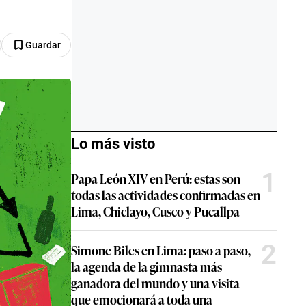
Guardar
Lo más visto
1
Papa León XIV en Perú: estas son
todas las actividades confirmadas en
Lima, Chiclayo, Cusco y Pucallpa
2
Simone Biles en Lima: paso a paso,
la agenda de la gimnasta más
ganadora del mundo y una visita
que emocionará a toda una