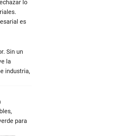
echazar lo
iales.
esarial es
r. Sin un
ve la
e industria,
a
bles,
 verde para