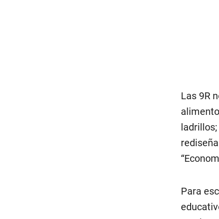
Las 9R n
alimento
ladrillo
rediseña
“Economí
Para esca
educativ