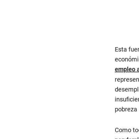
Esta fue
económic
empleo 
represen
desemple
insufici
pobreza 
Como to