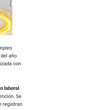
Empleo
 del año
lizada con
o laboral
ención. Se
e registran