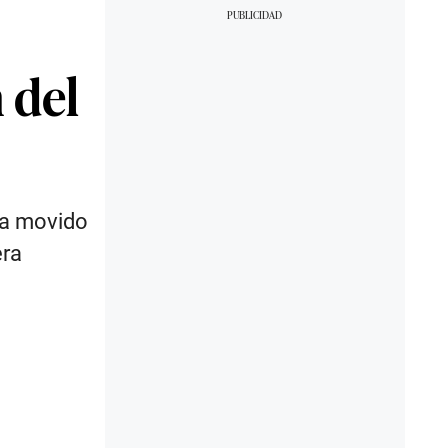
 del
ha movido
era