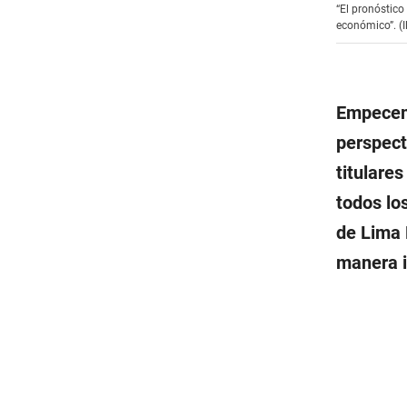
“El pronóstic
económico”. (I
Empecemo
perspect
titulare
todos lo
de Lima 
manera i