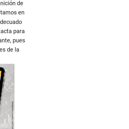
inición de
estamos en
adecuado
xacta para
ante, pues
es de la