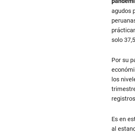
pandem
agudos p
peruanas
práctica
solo 37,
Por su p
económic
los nive
trimestr
registro
Es en es
al estan