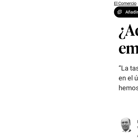
El Comercio
Añadir
¿A
em
“La t
en el 
hemos 