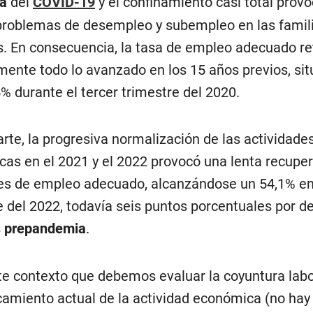
ia
del
COVID-19
y el confinamiento casi total prov
roblemas de desempleo y subempleo en las famil
. En consecuencia, la tasa de empleo adecuado re
mente todo lo avanzado en los 15 años previos, si
5% durante el tercer trimestre del 2020.
arte, la progresiva normalización de las actividade
as en el 2021 y el 2022 provocó una lenta recupe
les de empleo adecuado, alcanzándose un 54,1% en 
e del 2022, todavía seis puntos porcentuales por de
s
prepandemia
.
te contexto que debemos evaluar la coyuntura labo
camiento actual de la actividad económica (no hay