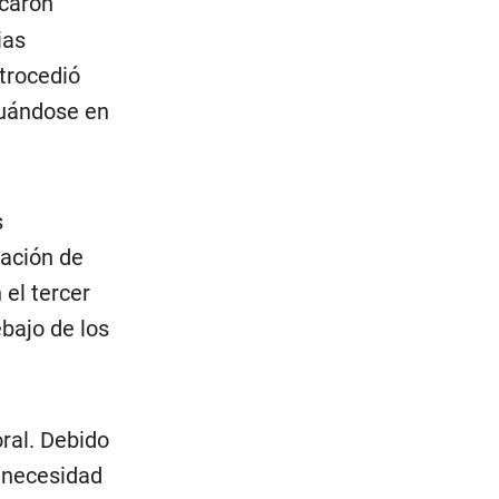
ocaron
ias
trocedió
tuándose en
s
ración de
el tercer
bajo de los
ral. Debido
 necesidad