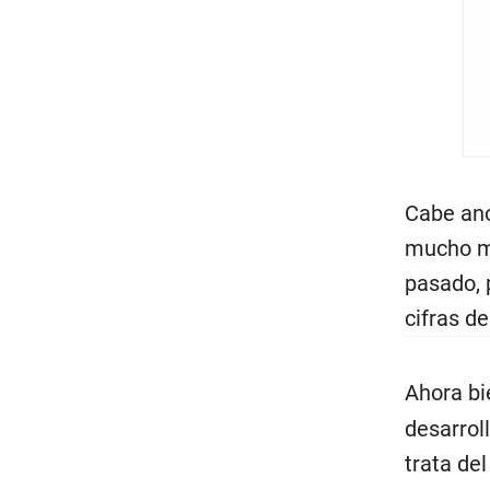
Cabe ano
mucho má
pasado, 
cifras de
Ahora bi
desarrol
trata de