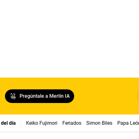
Pregúntale a Merlín IA
del día
Keiko Fujimori
Feriados
Simon Biles
Papa Leó