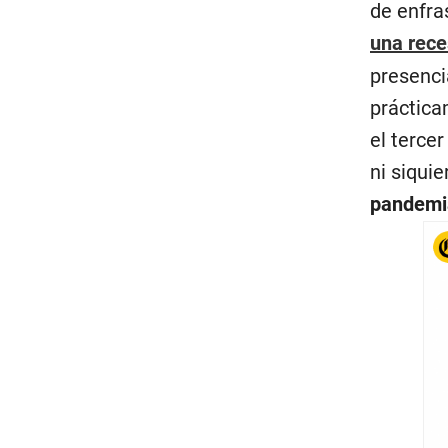
de enfra
una rece
presenci
práctica
el terce
ni siqui
pandemi