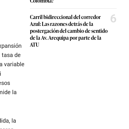
Colombia?
6
Carril bidireccional del corredor
Azul: Las razones detrás de la
postergación del cambio de sentido
de la Av. Arequipa por parte de la
ATU
expansión
a tasa de
a variable
i
esos
mide la
da, la