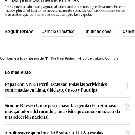
en las políticas menos eficaces.
*El Comercio abre sus páginas al intercambio de ideas y reflexiones. En este
marco plural, el Diario no necesariamente coincide con las opiniones de los
articulistas que las firman, aunque siempre las respeta.
Seguir temas
Cambio Climático
Inundaciones
Calent
Conforme a los criterios de
Tipo de trabajo:
Opinión
Lo más visto
1
Papa León XIV en Perú: estas son todas las actividades
confirmadas en Lima, Chiclayo, Cusco y Pucallpa
2
Simone Biles en Lima: paso a paso, la agenda de la gimnasta
más ganadora del mundo y una visita que emocionará a toda
una selección nacional
3
Aerolíneas responden a LAP sobre la TUUA a escalas