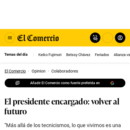
Temas del día
Keiko Fujimori
Betssy Chávez
Feriados
Alianza v
El Comercio
·
Opinion
·
Colaboradores
Añadir El Comercio como fuente preferida en
El presidente encargado: volver al
futuro
“Más allá de los tecnicismos, lo que vivimos es una