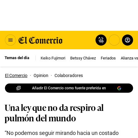
Temas del día
Keiko Fujimori
Betssy Chávez
Feriados
Alianza v
El Comercio
·
Opinion
·
Colaboradores
Añadir El Comercio como fuente preferida en
Una ley que no da respiro al
pulmón del mundo
“No podemos seguir mirando hacia un costado