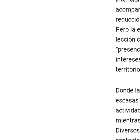
acompaña
reducció
Pero la 
lección 
“presenc
interese
territor
Donde la
escasas,
activida
mientras
Diversos 