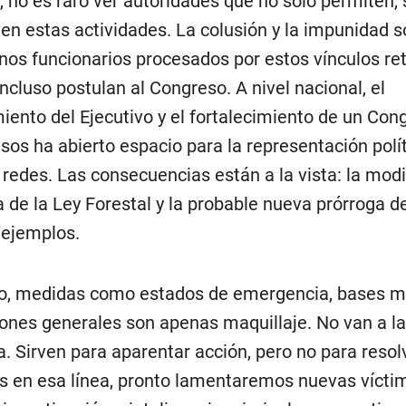
, no es raro ver autoridades que no solo permiten, 
n estas actividades. La colusión y la impunidad s
nos funcionarios procesados por estos vínculos re
incluso postulan al Congreso. A nivel nacional, el
miento del Ejecutivo y el fortalecimiento de un Con
sos ha abierto espacio para la representación polít
 redes. Las consecuencias están a la vista: la modi
a de la Ley Forestal y la probable nueva prórroga d
 ejemplos.
o, medidas como estados de emergencia, bases mi
iones generales son apenas maquillaje. No van a la 
. Sirven para aparentar acción, pero no para resolv
 en esa línea, pronto lamentaremos nuevas vícti