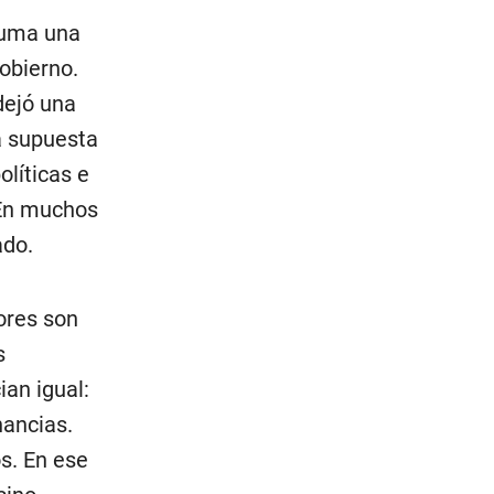
suma una
obierno.
dejó una
a supuesta
olíticas e
 En muchos
ado.
ores son
s
ian igual:
nancias.
os. En ese