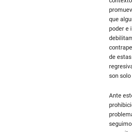
contexto
promueve
que algu
poder e 
debilita
contrape
de estas
regresiv
son solo
Ante est
prohibic
problema
seguimos