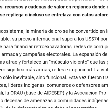
ios, recursos y cadenas de valor en regiones donde 
 se repliega o incluso se entrelaza con estos actor
ecosistema, la minería de oro se ha convertido en l
able: su precio internacional supera los US$74 po
te para financiar retroexcavadoras, redes de corrup
a armada y campañas electorales. La expansión de
s atrae y fortalece un “músculo violento” que las 
ro significa más armas, redes e impunidad. La vio
 sólo inevitable, sino funcional. Esta vez fueron t
ces, líderes indígenas, comuneros o defensores am
li, la ORAU (base de AIDESEP) y la Asociación Pro
do decenas de amenazas a comunidades indígenas