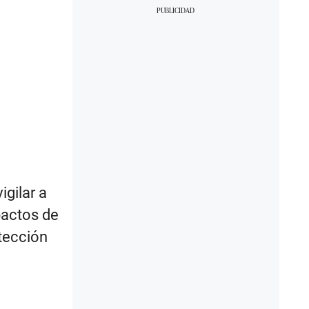
igilar a
 pactos de
tección