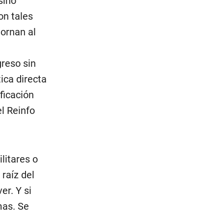
sino
on tales
tornan al
greso sin
ica directa
ficación
el Reinfo
litares o
raíz del
er. Y si
mas. Se