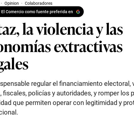
·
Opinion
·
Colaboradores
 El Comercio como fuente preferida en
az, la violencia y las
onomías extractivas
gales
ispensable regular el financiamiento electoral, v
, fiscales, policías y autoridades, y romper los
dad que permiten operar con legitimidad y pro
cional.