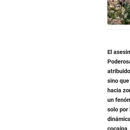
El asesi
Poderosa
atribuid
sino que
hacia zo
un fenóm
solo por
dinámica
cocaína,