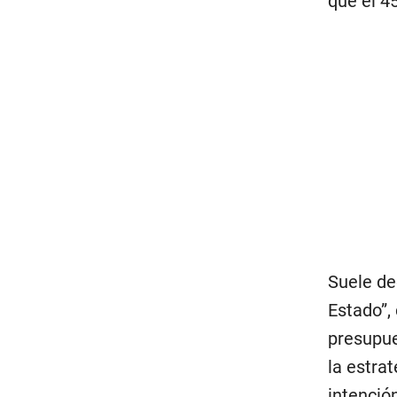
que el 4
Suele de
Estado”,
presupue
la estra
intención