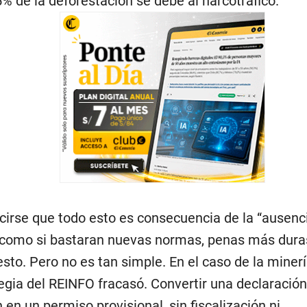
5% de la deforestación se debe al narcotráfico.
cirse que todo esto es consecuencia de la “ausenc
 como si bastaran nuevas normas, penas más dur
sto. Pero no es tan simple. En el caso de la minerí
tegia del REINFO fracasó. Convertir una declaració
 en un permiso provisional, sin fiscalización ni