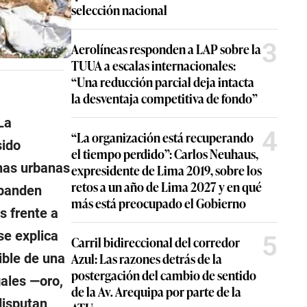
selección nacional
3
Aerolíneas responden a LAP sobre la
TUUA a escalas internacionales:
“Una reducción parcial deja intacta
la desventaja competitiva de fondo”
La
4
“La organización está recuperando
sido
el tiempo perdido”: Carlos Neuhaus,
onas urbanas
expresidente de Lima 2019, sobre los
retos a un año de Lima 2027 y en qué
xpanden
más está preocupado el Gobierno
s frente a
se explica
5
Carril bidireccional del corredor
Azul: Las razones detrás de la
ible de una
postergación del cambio de sentido
ales —oro,
de la Av. Arequipa por parte de la
disputan