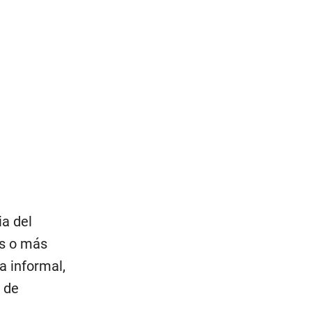
ia del
as o más
a informal,
n de