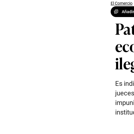
El Comercio
Añadir
Pat
ec
ile
Es ind
jueces
impuni
institu