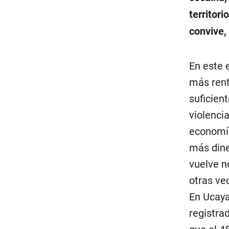
territor
convive,
En este 
más rent
suficien
violenci
economía
más dine
vuelve no
otras ve
En Ucaya
registra