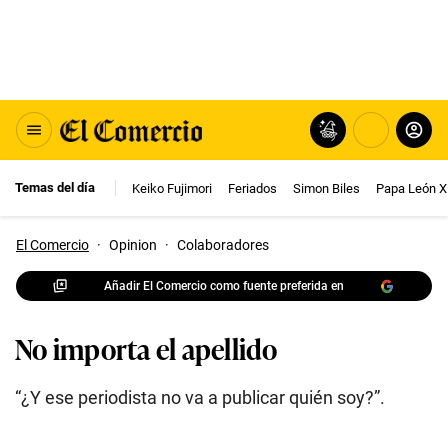
Temas del día
Keiko Fujimori
Feriados
Simon Biles
Papa León X
El Comercio
·
Opinion
·
Colaboradores
Añadir El Comercio como fuente preferida en
No importa el apellido
“¿Y ese periodista no va a publicar quién soy?”.