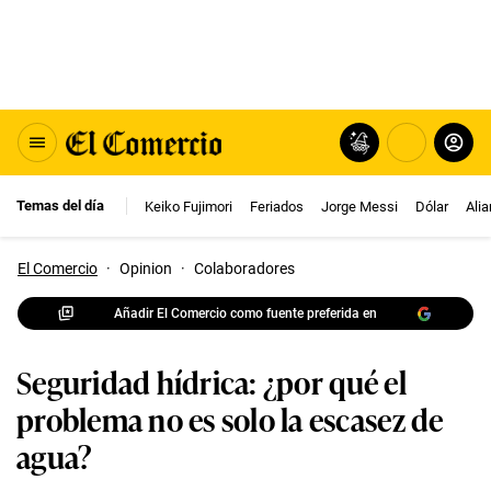
Temas del día
Keiko Fujimori
Feriados
Jorge Messi
Dólar
Ali
El Comercio
·
Opinion
·
Colaboradores
Añadir El Comercio como fuente preferida en
Seguridad hídrica: ¿por qué el
problema no es solo la escasez de
agua?