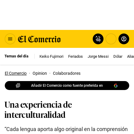
Temas del día
Keiko Fujimori
Feriados
Jorge Messi
Dólar
Ali
El Comercio
·
Opinion
·
Colaboradores
Añadir El Comercio como fuente preferida en
Una experiencia de
interculturalidad
“Cada lengua aporta algo original en la comprensión