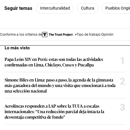
Seguir temas
Interculturalidad
Cultura
Pueblos Origi
Conforme a los criterios de
Tipo de trabajo:
Opinión
Lo más visto
1
Papa León XIV en Perú: estas son todas las actividades
confirmadas en Lima, Chiclayo, Cusco y Pucallpa
2
Simone Biles en Lima: paso a paso, la agenda de la gimnasta
más ganadora del mundo y una visita que emocionará a toda
una selección nacional
3
Aerolíneas responden a LAP sobre la TUUA a escalas
internacionales: “Una reducción parcial deja intacta la
desventaja competitiva de fondo”