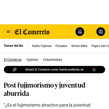
Temas del día
Keiko Fujimori
Feriados
Simon Biles
Papa León X
El Comercio
·
Opinion
·
Columnistas
Añadir El Comercio como fuente preferida en
Post fujimorismo y juventud
aburrida
“¿Es el fujimorismo atractivo para la juventud