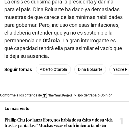
La crisis es durísima para la presidenta y dañina
para el país. Dina Boluarte ha dado ya demasiadas
muestras de que carece de las mínimas habilidades
para gobernar. Pero, incluso con esas limitaciones,
ella debería entender que ya no es sostenible la
permanencia de
Otárola
. La gran interrogante es
qué capacidad tendrá ella para asimilar el vacío que
le deja su ausencia.
Seguir temas
Alberto Otárola
Dina Boluarte
Yaziré P
Conforme a los criterios de
Tipo de trabajo:
Opinión
Lo más visto
1
Phillip Chu Joy lanza libro, nos habla de su éxito y de su vida
tras las pantallas: “Muchas veces el sufrimiento también