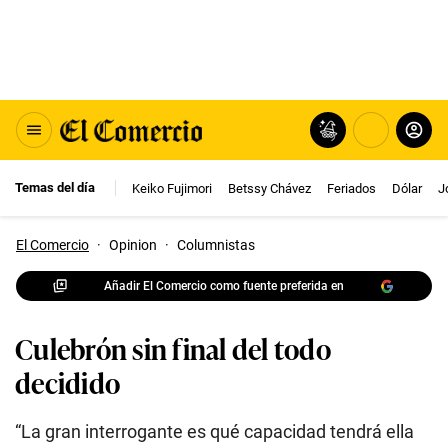
Temas del día
Keiko Fujimori
Betssy Chávez
Feriados
Dólar
J
El Comercio
·
Opinion
·
Columnistas
Añadir El Comercio como fuente preferida en
Culebrón sin final del todo
decidido
“La gran interrogante es qué capacidad tendrá ella