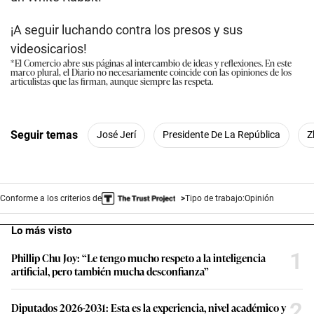
¡A seguir luchando contra los presos y sus
videosicarios!
*El Comercio abre sus páginas al intercambio de ideas y reflexiones. En este
marco plural, el Diario no necesariamente coincide con las opiniones de los
articulistas que las firman, aunque siempre las respeta.
Seguir temas
José Jerí
Presidente De La República
Z
Conforme a los criterios de
Tipo de trabajo:
Opinión
Lo más visto
1
Phillip Chu Joy: “Le tengo mucho respeto a la inteligencia
artificial, pero también mucha desconfianza”
2
Diputados 2026-2031: Esta es la experiencia, nivel académico y