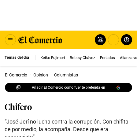
Temas del día
Keiko Fujimori
Betssy Chávez
Feriados
Alianza v
El Comercio
·
Opinion
·
Columnistas
Añadir El Comercio como fuente preferida en
Chifero
“José Jerí no lucha contra la corrupción. Con chifita
de por medio, la acompaña. Desde que era
congresista”.