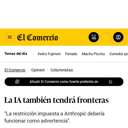
Temas del día
Keiko Fujimori
Feriado
Machu Picchu
Corredor az
El Comercio
·
Opinion
·
Columnistas
Añadir El Comercio como fuente preferida en
La IA también tendrá fronteras
“La restricción impuesta a Anthropic debería
funcionar como advertencia”.