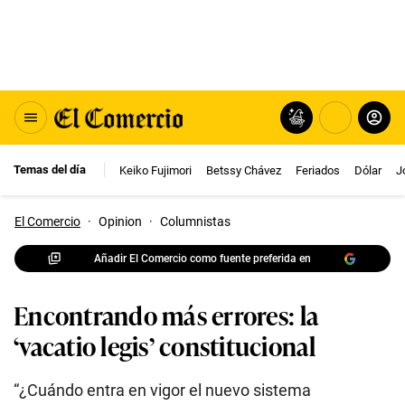
Temas del día
Keiko Fujimori
Betssy Chávez
Feriados
Dólar
J
El Comercio
·
Opinion
·
Columnistas
Añadir El Comercio como fuente preferida en
Encontrando más errores: la
‘vacatio legis’ constitucional
“¿Cuándo entra en vigor el nuevo sistema