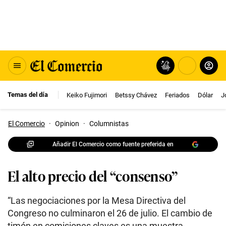
Temas del día
Keiko Fujimori
Betssy Chávez
Feriados
Dólar
J
El Comercio
·
Opinion
·
Columnistas
Añadir El Comercio como fuente preferida en
El alto precio del “consenso”
“Las negociaciones por la Mesa Directiva del
Congreso no culminaron el 26 de julio. El cambio de
timón en comisiones claves es una muestra