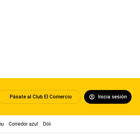
Pásate al Club El Comercio
Inicia sesión
hu
Corredor azul
Dólar
Congreso
Nasca
Acuña
Toledo