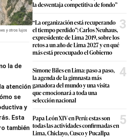
la desventaja competitiva de fondo”
3
“La organización está recuperando
el tiempo perdido”: Carlos Neuhaus,
nes y otros lujos
expresidente de Lima 2019, sobre los
retos a un año de Lima 2027 y en qué
más está preocupado el Gobierno
mo la de
4
Simone Biles en Lima: paso a paso,
la agenda de la gimnasta más
ganadora del mundo y una visita
la atención
que emocionará a toda una
 cómo se
selección nacional
oductiva y
5
rás. Esta
Papa León XIV en Perú: estas son
todas las actividades confirmadas en
ero también
Lima, Chiclayo, Cusco y Pucallpa