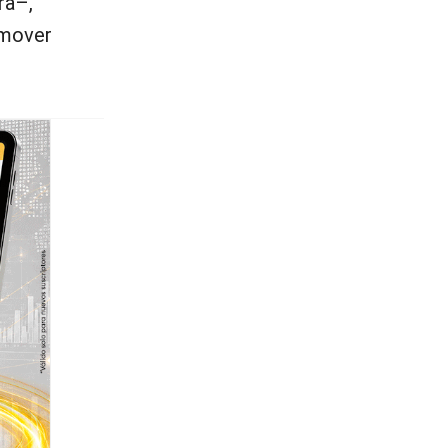
ra–,
omover