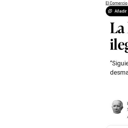
El Comercio
Añadir
La
ile
“Sigui
desman