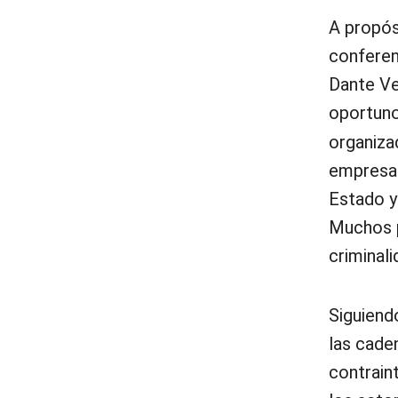
A propós
conferen
Dante Ve
oportuno
organiza
empresas
Estado y
Muchos p
criminali
Siguiend
las caden
contraint