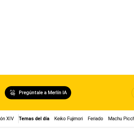
Pregúntale a Merlín IA
ón XIV
Temas del día
Keiko Fujimori
Feriado
Machu Picc