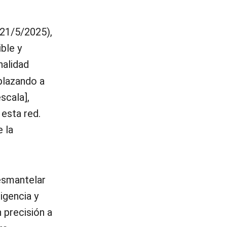
(21/5/2025),
ble y
nalidad
plazando a
scala],
esta red.
 la
desmantelar
igencia y
n precisión a