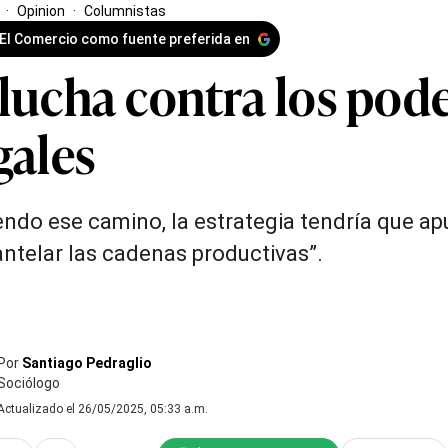
·
Opinion
·
Columnistas
 El Comercio como fuente preferida en
 lucha contra los pod
gales
endo ese camino, la estrategia tendría que ap
telar las cadenas productivas”.
Por
Santiago Pedraglio
Sociólogo
Actualizado el 26/05/2025, 05:33 a.m.