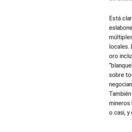
Está cla
eslabone
múltiple
locales.
oro inclu
“blanqueo
sobre to
negocian,
También p
mineros 
o casi, y