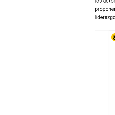
los acto
proponer
liderazgo