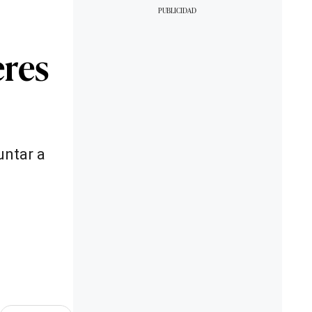
eres
untar a