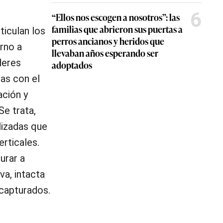
6
“Ellos nos escogen a nosotros”: las
familias que abrieron sus puertas a
ticulan los
perros ancianos y heridos que
rno a
llevaban años esperando ser
deres
adoptados
das con el
ación y
Se trata,
lizadas que
erticales.
urar a
va, intacta
 capturados.