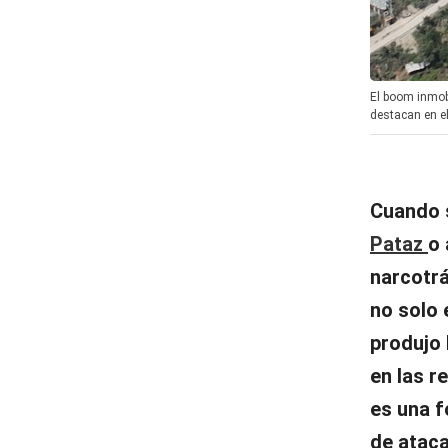
El boom inmobi
destacan en el 
Cuando s
Pataz
o 
narcotrá
no solo 
produjo 
en las r
es una f
de ataca