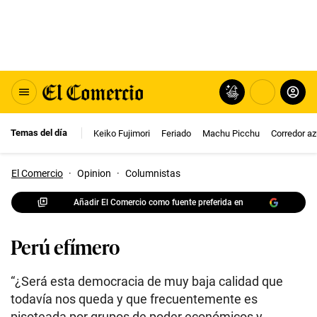
Temas del día
Keiko Fujimori
Feriado
Machu Picchu
Corredor az
El Comercio
·
Opinion
·
Columnistas
Añadir El Comercio como fuente preferida en
Perú efímero
“¿Será esta democracia de muy baja calidad que
todavía nos queda y que frecuentemente es
pisoteada por grupos de poder económicos y