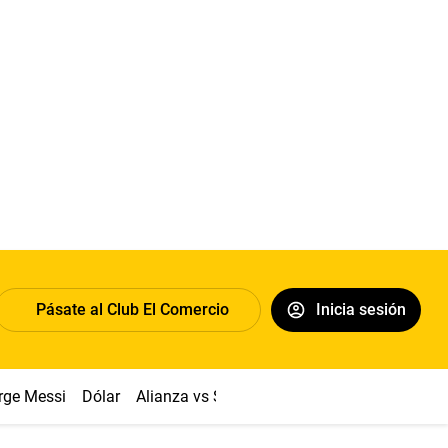
Pásate al Club El Comercio
Inicia sesión
rge Messi
Dólar
Alianza vs Sport Boys
Papa León XIV
Co