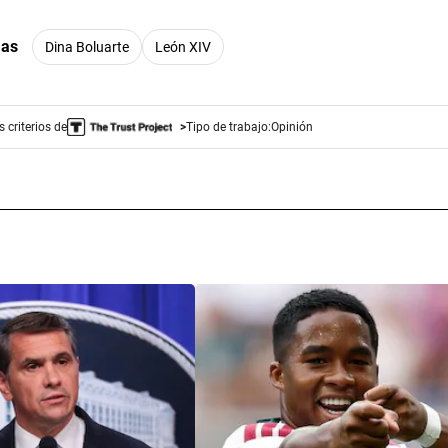
mas
Dina Boluarte
León XIV
 criterios de
Tipo de trabajo:
Opinión