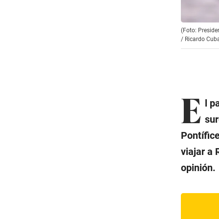
(Foto: Preside
/
Ricardo Cub
E
l p
sur
Pontífic
viajar a
opinión.