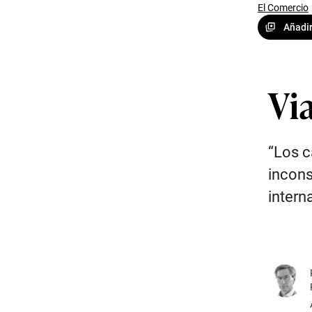
El Comercio
Añadir
Vi
“Los c
incons
intern