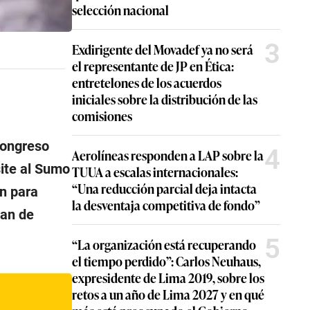
selección nacional
3
Exdirigente del Movadef ya no será
el representante de JP en Ética:
entretelones de los acuerdos
iniciales sobre la distribución de las
comisiones
Congreso
4
Aerolíneas responden a LAP sobre la
site al Sumo
TUUA a escalas internacionales:
“Una reducción parcial deja intacta
ón para
la desventaja competitiva de fondo”
ian de
5
“La organización está recuperando
el tiempo perdido”: Carlos Neuhaus,
expresidente de Lima 2019, sobre los
retos a un año de Lima 2027 y en qué