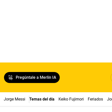
Pregúntale a Merlín IA
Jorge Messi
Temas del día
Keiko Fujimori
Feriados
Jo