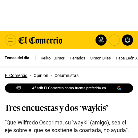
Temas del día
Keiko Fujimori
Feriados
Simon Biles
Papa León X
El Comercio
·
Opinion
·
Columnistas
Añadir El Comercio como fuente preferida en
Tres encuestas y dos ‘waykis’
“Que Wilfredo Oscorima, su ‘wayki’ (amigo), sea el
eje sobre el que se sostiene la coartada, no ayuda”.