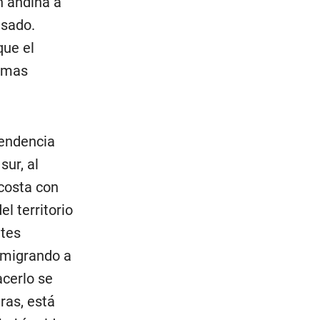
n andina a
asado.
que el
ismas
pendencia
sur, al
 costa con
l territorio
ites
emigrando a
acerlo se
ras, está