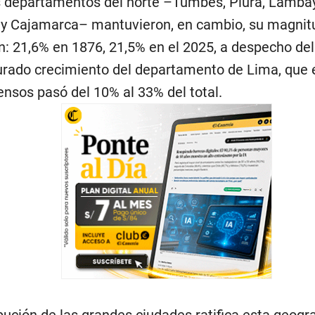
 departamentos del norte –Tumbes, Piura, Lamba
 y Cajamarca– mantuvieron, en cambio, su magnit
n: 21,6% en 1876, 21,5% en el 2025, a despecho del
ado crecimiento del departamento de Lima, que 
ensos pasó del 10% al 33% del total.
ibución de las grandes ciudades ratifica esta geogra