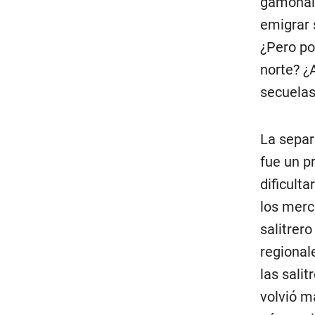
gamonali
emigrar 
¿Pero po
norte? ¿
secuelas
La separ
fue un pr
dificulta
los merc
salitrer
regional
las sali
volvió m