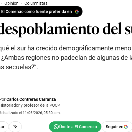
·
Opinion
·
Columnistas
 El Comercio como fuente preferida en
 despoblamiento del s
qué el sur ha crecido demográficamente meno
 ¿Ambas regiones no padecían de algunas de l
s secuelas?”.
Por
Carlos Contreras Carranza
Historiador y profesor de la PUCP
Actualizado el 11/06/2026, 05:30 a.m.
har
Seguir en