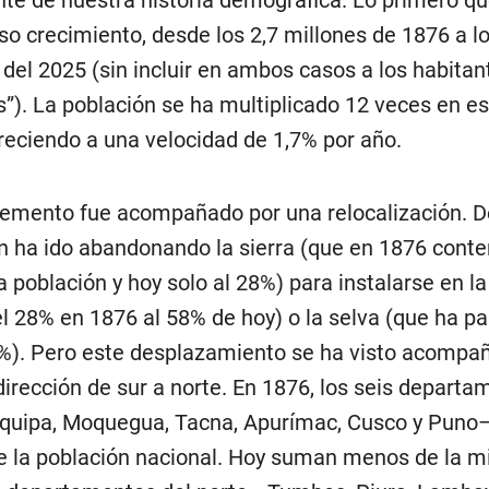
oso crecimiento, desde los 2,7 millones de 1876 a l
 del 2025 (sin incluir en ambos casos a los habitan
s”). La población se ha multiplicado 12 veces en es
reciendo a una velocidad de 1,7% por año.
remento fue acompañado por una relocalización. De
n ha ido abandonando la sierra (que en 1876 conte
a población y hoy solo al 28%) para instalarse en l
el 28% en 1876 al 58% de hoy) o la selva (que ha p
%). Pero este desplazamiento se ha visto acompa
 dirección de sur a norte. En 1876, los seis departa
equipa, Moquegua, Tacna, Apurímac, Cusco y Pun
e la población nacional. Hoy suman menos de la mi