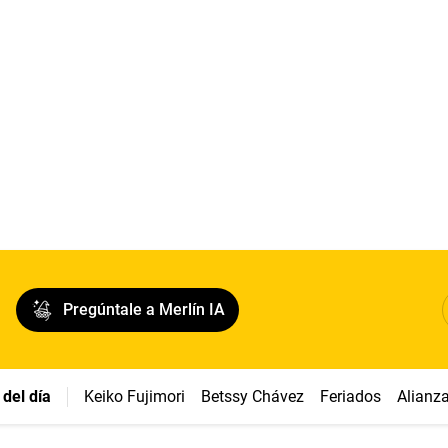
Pregúntale a Merlín IA
del día
Keiko Fujimori
Betssy Chávez
Feriados
Alianz