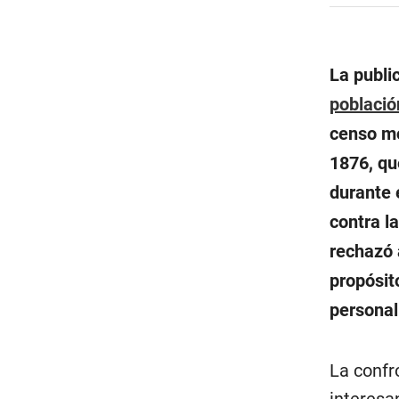
La publi
població
censo mo
1876, qu
durante 
contra la
rechazó 
propósit
personal
La confr
interesa