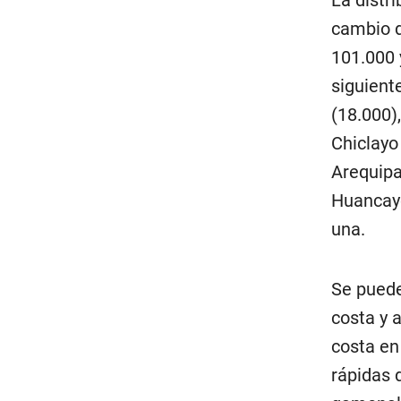
cambio d
101.000 
siguient
(18.000),
Chiclayo
Arequipa 
Huancayo
una.
Se puede
costa y 
costa en 
rápidas 