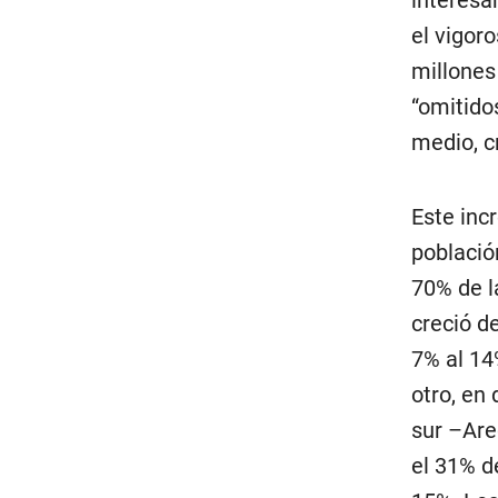
el vigor
millones
“omitido
medio, c
Este inc
població
70% de l
creció d
7% al 14
otro, en
sur –Ar
el 31% d