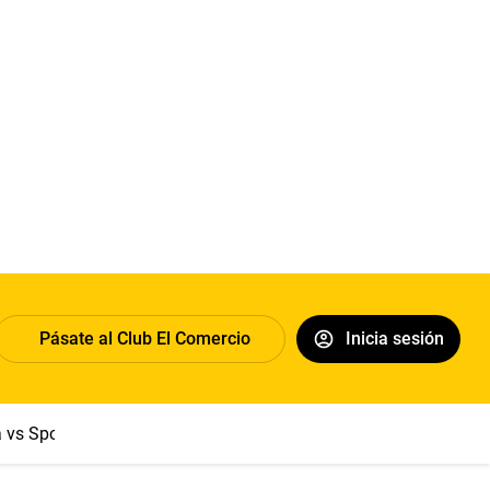
Pásate al Club El Comercio
Inicia sesión
a vs Sport Boys
Jorge Messi
Dólar
Papa León XIV
Congre