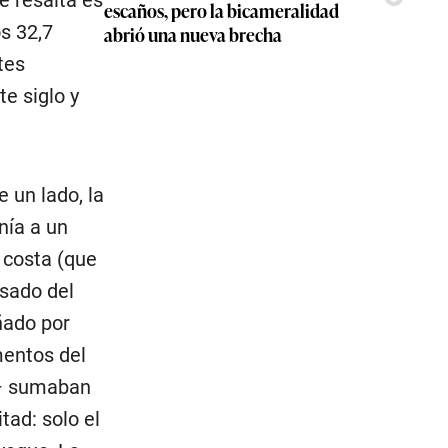
escaños, pero la bicameralidad
os 32,7
abrió una nueva brecha
tes
te siglo y
 un lado, la
nía a un
a costa (que
asado del
ñado por
mentos del
o– sumaban
tad: solo el