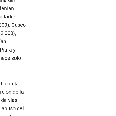
tenían
iudades
000), Cusco
12.000),
ían
 Piura y
nece solo
 hacia la
rción de la
 de vías
l abuso del