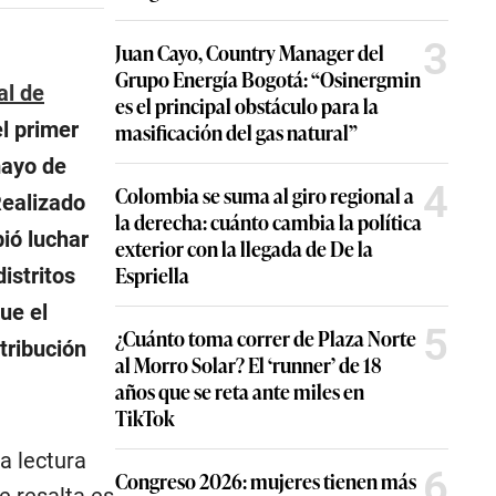
3
Juan Cayo, Country Manager del
Grupo Energía Bogotá: “Osinergmin
al de
es el principal obstáculo para la
l primer
masificación del gas natural”
mayo de
4
Colombia se suma al giro regional a
Realizado
la derecha: cuánto cambia la política
ió luchar
exterior con la llegada de De la
Espriella
istritos
ue el
5
¿Cuánto toma correr de Plaza Norte
tribución
al Morro Solar? El ‘runner’ de 18
años que se reta ante miles en
TikTok
a lectura
6
Congreso 2026: mujeres tienen más
e resalta es