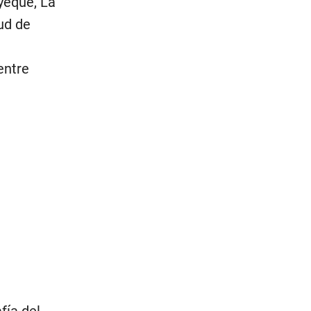
yeque, La
ud de
entre
fía del