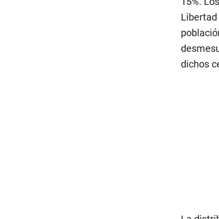
15%. Los
Libertad
població
desmesur
dichos c
La distr