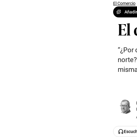
El Comercio
Añadir
El
“¿Por 
norte?
misma
Escuc