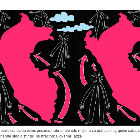
hubiese conocido estos pesares, habría retenido mejor a su población y, quién sabe, 
habría sido distinta". Ilustración: Giovanni Tazza