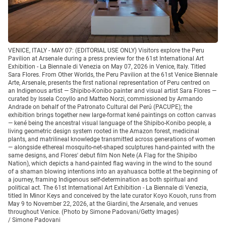
VENICE, ITALY - MAY 07: (EDITORIAL USE ONLY) Visitors explore the Peru
Pavilion at Arsenale during a press preview for the 61st International Art
Exhibition - La Biennale di Venezia on May 07, 2026 in Venice, Italy. Titled
Sara Flores. From Other Worlds, the Peru Pavilion at the 61st Venice Biennale
Arte, Arsenale, presents the first national representation of Peru centred on
an Indigenous artist — Shipibo-Konibo painter and visual artist Sara Flores —
curated by Issela Ccoyllo and Matteo Norzi, commissioned by Armando
Andrade on behalf of the Patronato Cultural del Perú (PACUPE); the
exhibition brings together new large-format kené paintings on cotton canvas
— kené being the ancestral visual language of the Shipibo-Konibo people, a
living geometric design system rooted in the Amazon forest, medicinal
plants, and matrilineal knowledge transmitted across generations of women
— alongside ethereal mosquito-net-shaped sculptures hand-painted with the
same designs, and Flores' debut film Non Nete (A Flag for the Shipibo
Nation), which depicts a hand-painted flag waving in the wind to the sound
of a shaman blowing intentions into an ayahuasca bottle at the beginning of
a journey, framing Indigenous self-determination as both spiritual and
political act. The 61st International Art Exhibition - La Biennale di Venezia,
titled In Minor Keys and conceived by the late curator Koyo Kouoh, runs from
May 9 to November 22, 2026, at the Giardini, the Arsenale, and venues
throughout Venice. (Photo by Simone Padovani/Getty Images)
/
Simone Padovani