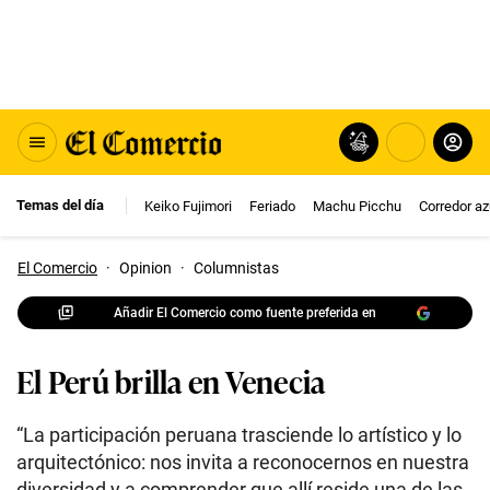
Temas del día
Keiko Fujimori
Feriado
Machu Picchu
Corredor az
El Comercio
·
Opinion
·
Columnistas
Añadir El Comercio como fuente preferida en
El Perú brilla en Venecia
“La participación peruana trasciende lo artístico y lo
arquitectónico: nos invita a reconocernos en nuestra
diversidad y a comprender que allí reside una de las