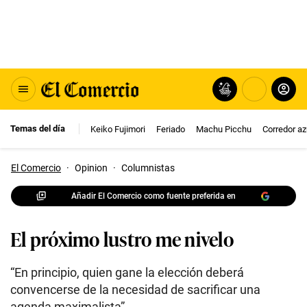
Temas del día
Keiko Fujimori
Feriado
Machu Picchu
Corredor az
El Comercio
·
Opinion
·
Columnistas
Añadir El Comercio como fuente preferida en
El próximo lustro me nivelo
“En principio, quien gane la elección deberá
convencerse de la necesidad de sacrificar una
agenda maximalista”.