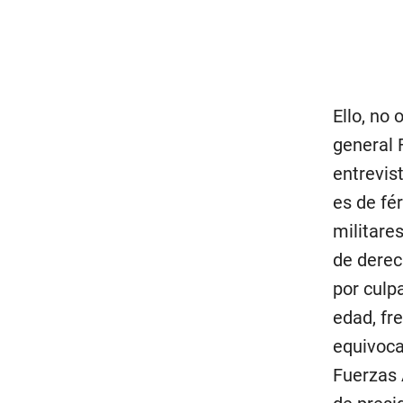
Ello, no
general 
entrevis
es de fé
militares
de derec
por culp
edad, fr
equivoca
Fuerzas 