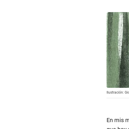
Ilustración: G
En mis m