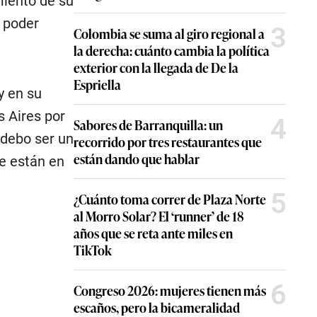
miento de su
l poder
3
Colombia se suma al giro regional a
la derecha: cuánto cambia la política
exterior con la llegada de De la
Espriella
y en su
s Aires por
4
Sabores de Barranquilla: un
(debo ser un
recorrido por tres restaurantes que
están dando que hablar
ue están en
5
¿Cuánto toma correr de Plaza Norte
al Morro Solar? El ‘runner’ de 18
años que se reta ante miles en
TikTok
6
Congreso 2026: mujeres tienen más
escaños, pero la bicameralidad