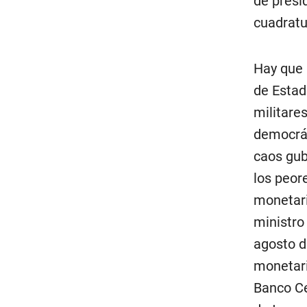
de presi
cuadratur
Hay que 
de Estad
militares
democrát
caos gub
los peor
monetari
ministro
agosto de
monetari
Banco Ce