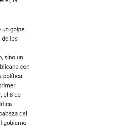
rer, la
e un golpe
 de los
, sino un
ublicana con
 política
primer
 el 8 de
ítica
 cabeza del
al gobierno