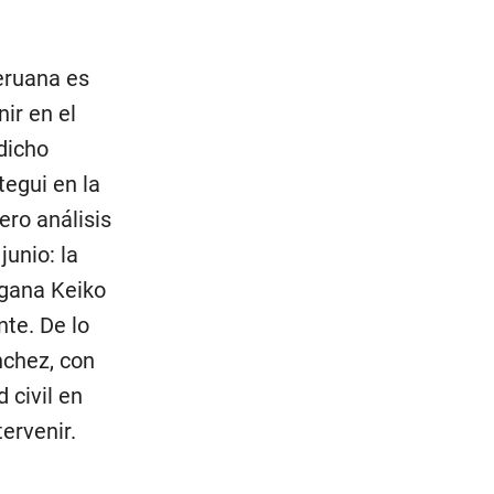
peruana es
ir en el
 dicho
tegui en la
ero análisis
junio: la
 gana Keiko
nte. De lo
nchez, con
 civil en
ervenir.