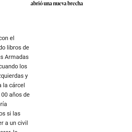
abrió una nueva brecha
con el
o libros de
zas Armadas
 cuando los
izquierdas y
 la cárcel
 100 años de
ría
s si las
 a un civil