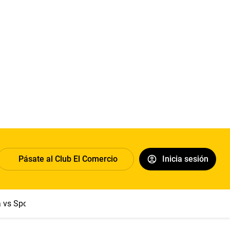
Pásate al Club El Comercio
Inicia sesión
a vs Sport Boys
Jorge Messi
Dólar
Papa León XIV
Congre