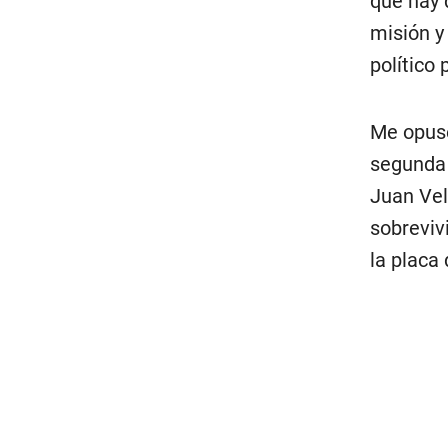
que hay 
misión y
político
Me opuse
segunda 
Juan Vel
sobreviv
la placa