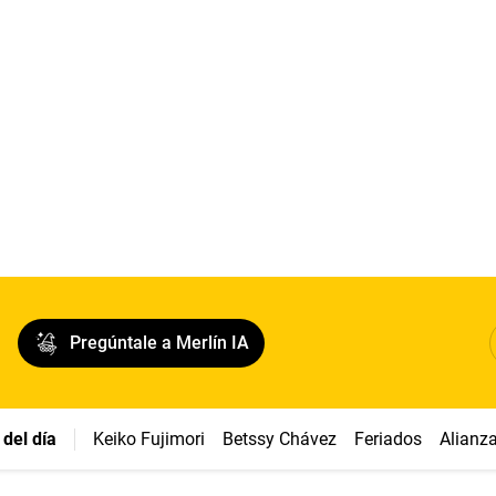
Pregúntale a Merlín IA
del día
Keiko Fujimori
Betssy Chávez
Feriados
Alianz