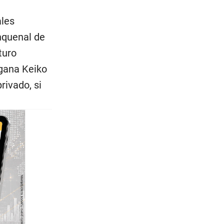
ales
nquenal de
turo
 gana Keiko
rivado, si