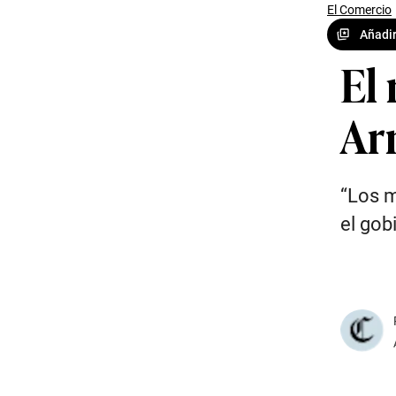
El Comercio
Añadir
El 
Ar
“Los m
el gob