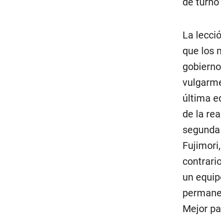
de turno
La lecci
que los 
gobierno 
vulgarme
última e
de la rea
segunda 
Fujimori
contrari
un equipo
permanen
Mejor pa