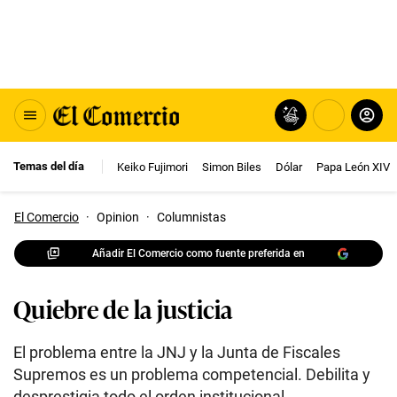
Temas del día
Keiko Fujimori
Simon Biles
Dólar
Papa León XIV
El Comercio
·
Opinion
·
Columnistas
Añadir El Comercio como fuente preferida en
Quiebre de la justicia
El problema entre la JNJ y la Junta de Fiscales
Supremos es un problema competencial. Debilita y
desprestigia todo el orden institucional.