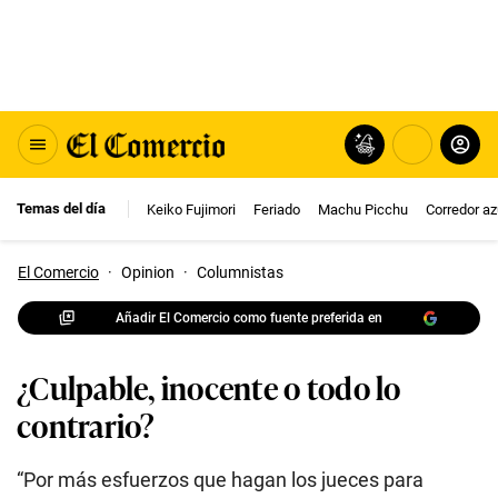
Temas del día
Keiko Fujimori
Feriado
Machu Picchu
Corredor az
El Comercio
·
Opinion
·
Columnistas
Añadir El Comercio como fuente preferida en
¿Culpable, inocente o todo lo
contrario?
“Por más esfuerzos que hagan los jueces para