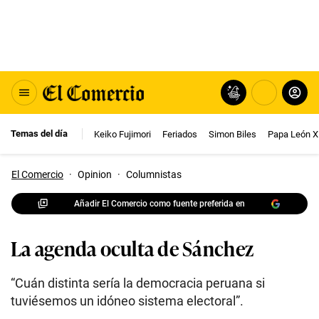
Temas del día
Keiko Fujimori
Feriados
Simon Biles
Papa León X
El Comercio
·
Opinion
·
Columnistas
Añadir El Comercio como fuente preferida en
La agenda oculta de Sánchez
“Cuán distinta sería la democracia peruana si
tuviésemos un idóneo sistema electoral”.