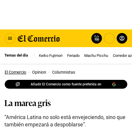
Temas del día
Keiko Fujimori
Feriado
Machu Picchu
Corredor az
El Comercio
·
Opinion
·
Columnistas
Añadir El Comercio como fuente preferida en
La marea gris
“América Latina no solo está envejeciendo, sino que
también empezará a despoblarse”.