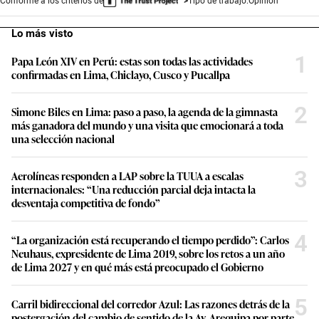
Conforme a los criterios de
Tipo de trabajo:
Opinión
Lo más visto
1
Papa León XIV en Perú: estas son todas las actividades
confirmadas en Lima, Chiclayo, Cusco y Pucallpa
2
Simone Biles en Lima: paso a paso, la agenda de la gimnasta
más ganadora del mundo y una visita que emocionará a toda
una selección nacional
3
Aerolíneas responden a LAP sobre la TUUA a escalas
internacionales: “Una reducción parcial deja intacta la
desventaja competitiva de fondo”
4
“La organización está recuperando el tiempo perdido”: Carlos
Neuhaus, expresidente de Lima 2019, sobre los retos a un año
de Lima 2027 y en qué más está preocupado el Gobierno
5
Carril bidireccional del corredor Azul: Las razones detrás de la
postergación del cambio de sentido de la Av. Arequipa por parte