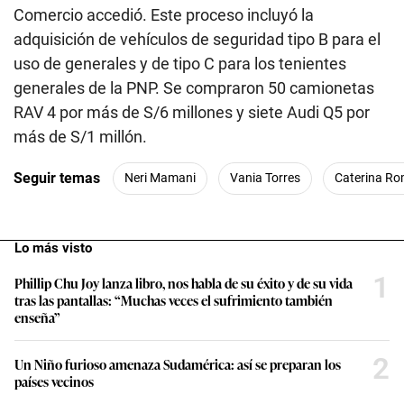
Comercio accedió. Este proceso incluyó la
adquisición de vehículos de seguridad tipo B para el
uso de generales y de tipo C para los tenientes
generales de la PNP. Se compraron 50 camionetas
RAV 4 por más de S/6 millones y siete Audi Q5 por
más de S/1 millón.
Seguir temas
Neri Mamani
Vania Torres
Caterina Ro
Lo más visto
1
Phillip Chu Joy lanza libro, nos habla de su éxito y de su vida
tras las pantallas: “Muchas veces el sufrimiento también
enseña”
2
Un Niño furioso amenaza Sudamérica: así se preparan los
países vecinos