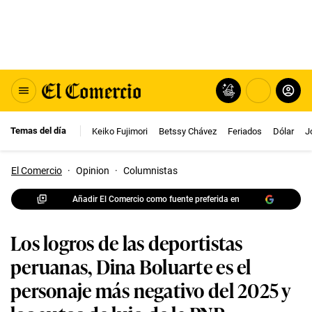
Temas del día
Keiko Fujimori
Betssy Chávez
Feriados
Dólar
J
El Comercio
·
Opinion
·
Columnistas
Añadir El Comercio como fuente preferida en
Los logros de las deportistas
peruanas, Dina Boluarte es el
personaje más negativo del 2025 y