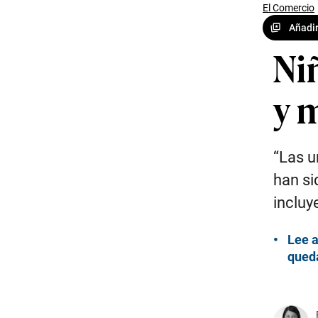
El Comercio
Añadir
Ni
y 
“Las u
han si
incluy
Lee a
queda