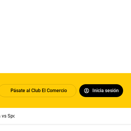
Pásate al Club El Comercio
Inicia sesión
a vs Sport Boys
Jorge Messi
Dólar
Papa León XIV
Congre