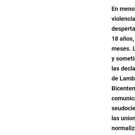
En menos
violenci
desperta
18 años,
meses. L
y someti
las decl
de Lamba
Bicenten
comunic
seudocie
las unio
normaliz