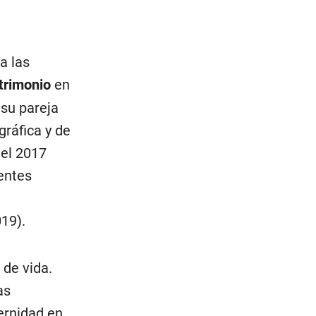
a las
trimonio
en
 su pareja
ráfica y de
del 2017
entes
19).
 de vida.
as
ernidad en