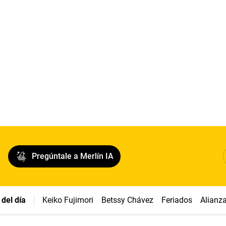
Pregúntale a Merlín IA
del día
Keiko Fujimori
Betssy Chávez
Feriados
Alianz