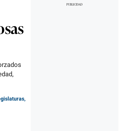
osas
forzados
edad,
egislaturas,