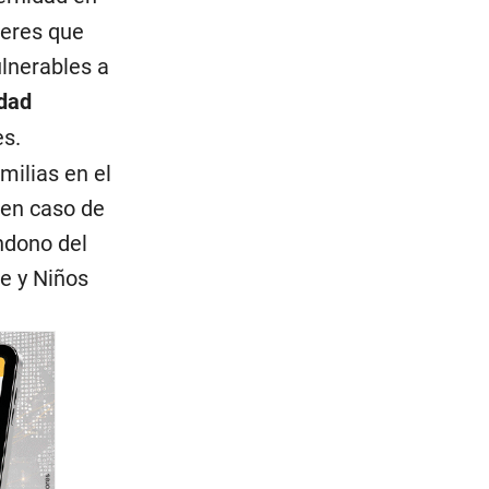
jeres que
lnerables a
dad
es.
milias en el
 en caso de
ndono del
e y Niños