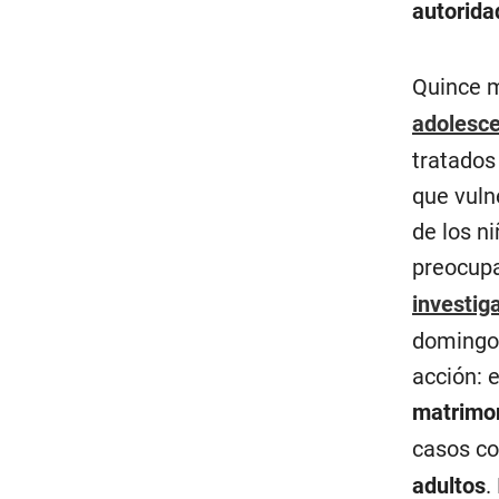
autorida
Quince m
adolesc
tratados
que vuln
de los ni
preocup
investig
domingo,
acción: 
matrimon
casos c
adultos
.