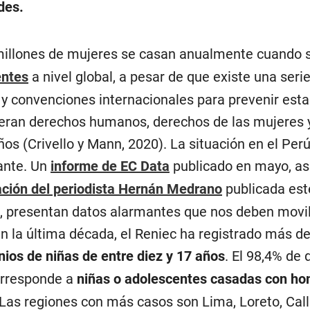
des.
illones de mujeres se casan anualmente cuando 
entes
a nivel global, a pesar de que existe una seri
 y convenciones internacionales para prevenir esta
eran derechos humanos, derechos de las mujeres 
ños (Crivello y Mann, 2020). La situación en el Per
ante. Un
informe de EC Data
publicado en mayo, a
ación del periodista Hernán Medrano
publicada est
 presentan datos alarmantes que nos deben movili
en la última década, el Reniec ha registrado más de
ios de niñas de entre diez y 17 años
. El 98,4% de 
orresponde a
niñas o adolescentes casadas con h
 Las regiones con más casos son Lima, Loreto, Call