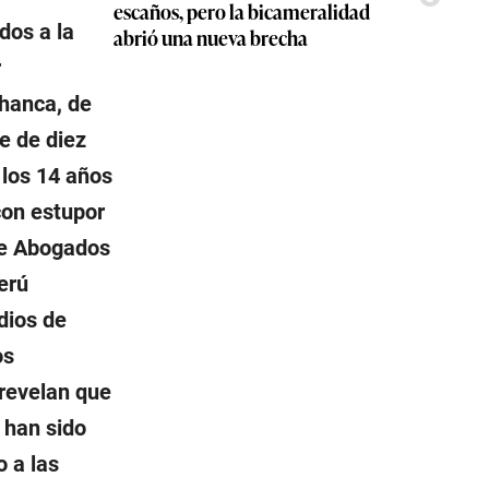
escaños, pero la bicameralidad
dos a la
abrió una nueva brecha
r
hanca, de
be de diez
 los 14 años
con estupor
de Abogados
erú
dios de
os
 revelan que
 han sido
 a las