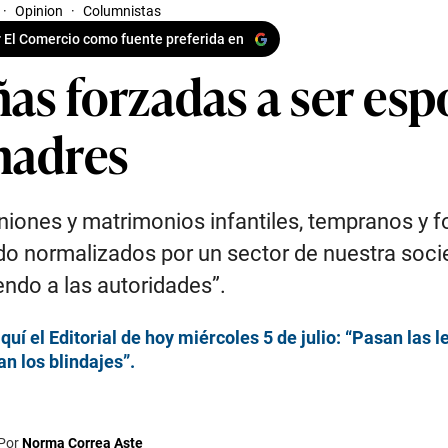
·
Opinion
·
Columnistas
 El Comercio como fuente preferida en
ñas forzadas a ser esp
madres
niones y matrimonios infantiles, tempranos y 
do normalizados por un sector de nuestra soci
endo a las autoridades”.
quí el Editorial de hoy miércoles 5 de julio: “Pasan las l
n los blindajes”.
Por
Norma Correa Aste