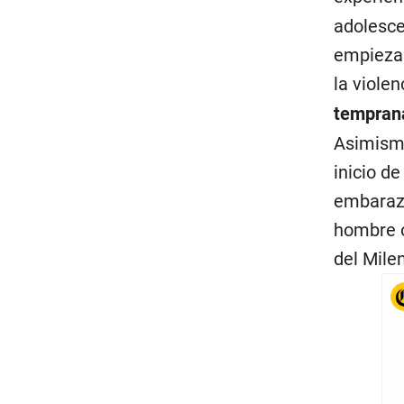
adolesce
empiezan
la viole
tempran
Asimismo
inicio d
embarazo
hombre o
del Milen