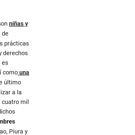
son
niñas y
e de
s prácticas
y derechos
ú es
sí como
una
e último
zar a la
 cuatro mil
dichos
ombres
ao, Piura y