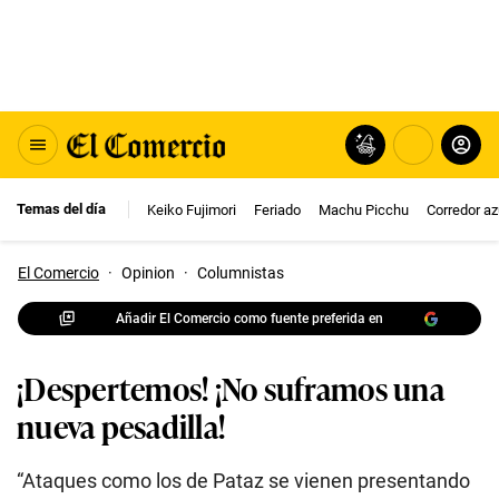
Temas del día
Keiko Fujimori
Feriado
Machu Picchu
Corredor az
El Comercio
·
Opinion
·
Columnistas
Añadir El Comercio como fuente preferida en
¡Despertemos! ¡No suframos una
nueva pesadilla!
“Ataques como los de Pataz se vienen presentando