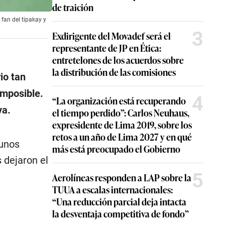
de traición
fan del tipakay y
3
Exdirigente del Movadef será el
representante de JP en Ética:
entretelones de los acuerdos sobre
la distribución de las comisiones
io tan
imposible.
4
“La organización está recuperando
va.
el tiempo perdido”: Carlos Neuhaus,
expresidente de Lima 2019, sobre los
retos a un año de Lima 2027 y en qué
gunos
más está preocupado el Gobierno
 dejaron el
5
Aerolíneas responden a LAP sobre la
TUUA a escalas internacionales:
“Una reducción parcial deja intacta
la desventaja competitiva de fondo”