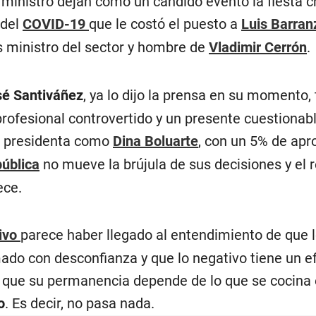
l ministro dejan como un cándido evento la fiesta cr
 del
COVID-19
que le costó el puesto a
Luis Barran
 ministro del sector y hombre de
Vladimir Cerrón
.
sé Santiváñez
, ya lo dijo la prensa en su momento,
rofesional controvertido y un presente cuestionabl
a presidenta como
Dina Boluarte
, con un 5% de apr
pública
no mueve la brújula de sus decisiones y el 
ece.
tivo
parece haber llegado al entendimiento de que l
ado con desconfianza y que lo negativo tiene un ef
 que su permanencia depende de lo que se cocina 
o
. Es decir, no pasa nada.