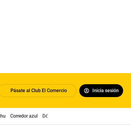
Pásate al Club El Comercio
Inicia sesión
chu
Corredor azul
Dólar
Congreso
Nasca
Acuña
Toled