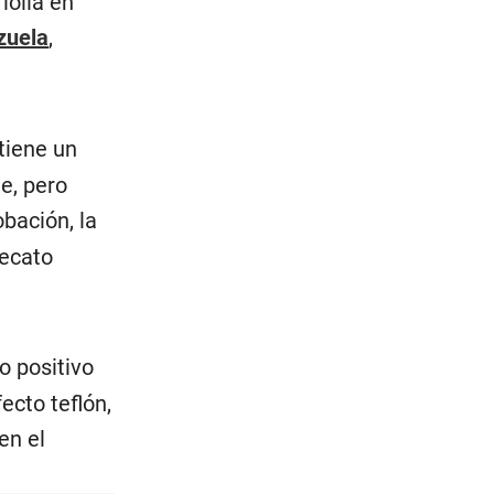
iolla en
zuela
,
 tiene un
e, pero
obación, la
recato
o positivo
ecto teflón,
en el