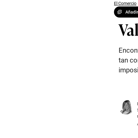
El Comercio
Añadir
Va
Encont
tan co
imposi