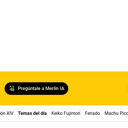
Pregúntale a Merlín IA
ón XIV
Temas del día
Keiko Fujimori
Feriado
Machu Pic