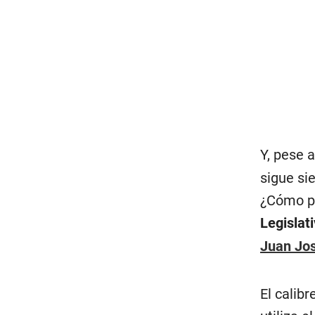
Y, pese 
sigue si
¿Cómo po
Legislat
Juan Jo
El calib