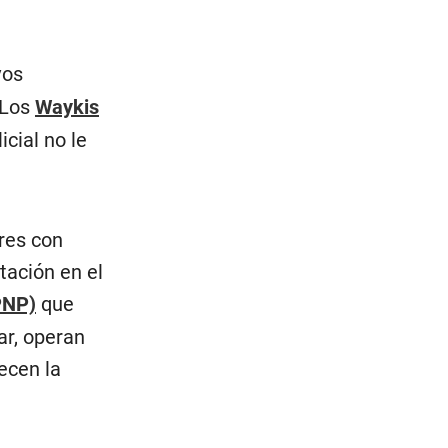
vos
 Los
Waykis
cial no le
res con
ntación en el
PNP)
que
ar, operan
ecen la