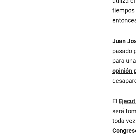
utiliza e
tiempos
entonces
Juan Jo
pasado p
para un
opinión 
desapar
El
Ejecu
será tom
toda vez
Congres