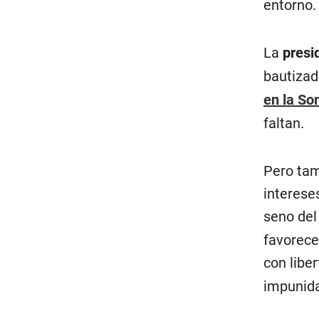
entorno.
La
presi
bautiza
en la So
faltan.
Pero tam
intereses
seno de
favorece
con libe
impunid