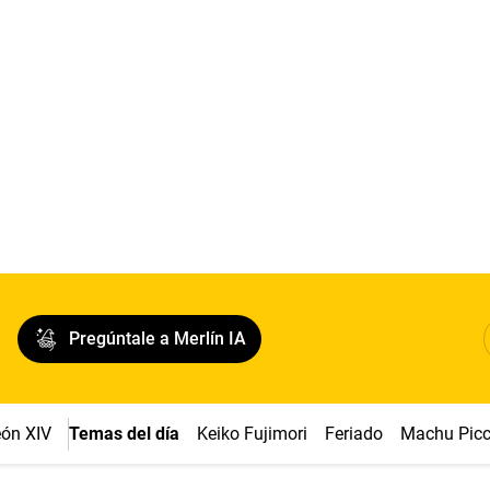
Pregúntale a Merlín IA
ón XIV
Temas del día
Keiko Fujimori
Feriado
Machu Pic