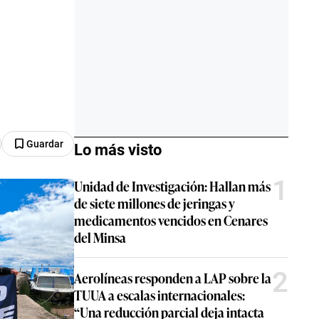
Guardar
Lo más visto
1
Unidad de Investigación: Hallan más
de siete millones de jeringas y
medicamentos vencidos en Cenares
del Minsa
2
Aerolíneas responden a LAP sobre la
TUUA a escalas internacionales:
“Una reducción parcial deja intacta