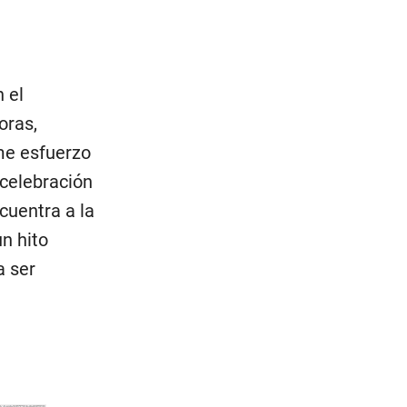
 el
oras,
me esfuerzo
 celebración
cuentra a la
n hito
a ser