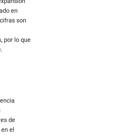
expansión
vado en
cifras son
 por lo que
.
lencia
a
res de
 en el