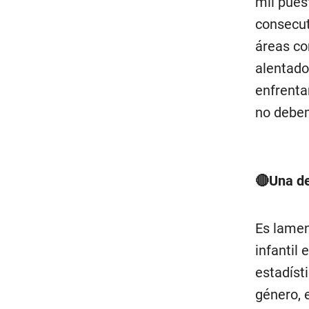
mil pues
consecut
áreas co
alentado
enfrenta
no debem
🔴Una d
Es lamen
infantil 
estadíst
género, 