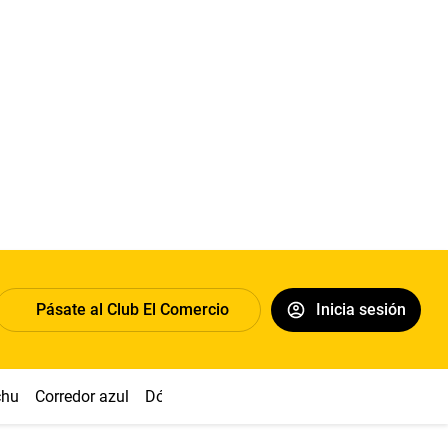
Pásate al Club El Comercio
Inicia sesión
chu
Corredor azul
Dólar
Congreso
Nasca
Acuña
Toled