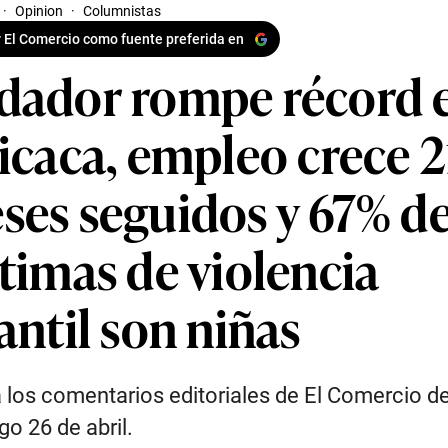
·
Opinion
·
Columnistas
 El Comercio como fuente preferida en
dador rompe récord 
ticaca, empleo crece 2
ses seguidos y 67% d
ctimas de violencia
antil son niñas
 los comentarios editoriales de El Comercio d
o 26 de abril.