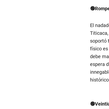
🟢Rompen
El nadad
Titicaca
soportó 
físico e
debe man
espera d
innegable
histórico
🟢Veinti