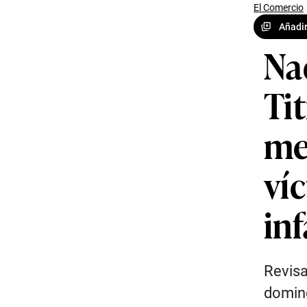
El Comercio
Añadir
Na
Ti
me
ví
inf
Revisa
doming