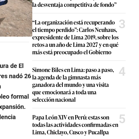
la desventaja competitiva de fondo”
3
“La organización está recuperando
el tiempo perdido”: Carlos Neuhaus,
expresidente de Lima 2019, sobre los
retos a un año de Lima 2027 y en qué
más está preocupado el Gobierno
ura de El
4
Simone Biles en Lima: paso a paso,
res nadó 26
la agenda de la gimnasta más
ganadora del mundo y una visita
n
que emocionará a toda una
pleo formal
selección nacional
xpansión.
5
Papa León XIV en Perú: estas son
lencia
todas las actividades confirmadas en
Lima, Chiclayo, Cusco y Pucallpa