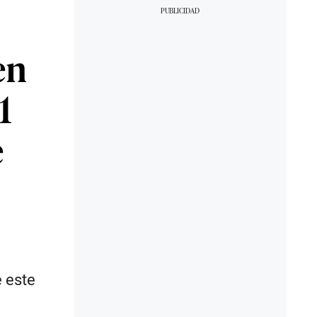
en
1
e
e este