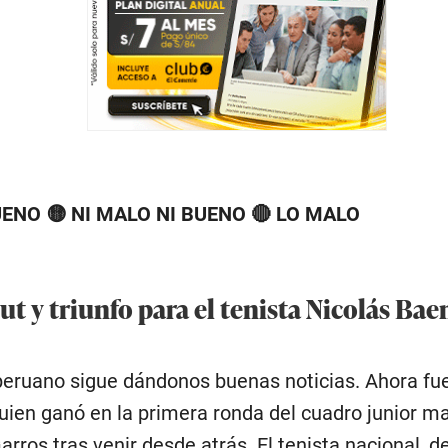
UENO 🟡 NI MALO NI BUENO 🔴 LO MALO
ut y triunfo para el tenista Nicolás Bae
 peruano sigue dándonos buenas noticias. Ahora fu
uien ganó en la primera ronda del cuadro junior m
arros tras venir desde atrás. El tenista nacional, d