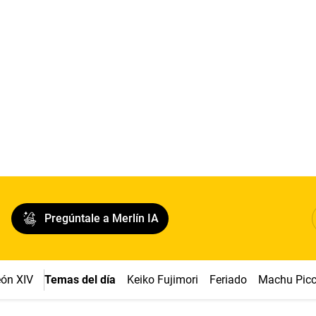
Pregúntale a Merlín IA
ón XIV
Temas del día
Keiko Fujimori
Feriado
Machu Pic