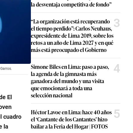
la desventaja competitiva de fondo”
3
“La organización está recuperando
el tiempo perdido”: Carlos Neuhaus,
expresidente de Lima 2019, sobre los
retos a un año de Lima 2027 y en qué
más está preocupado el Gobierno
4
Simone Biles en Lima: paso a paso,
 Garros.
la agenda de la gimnasta más
ganadora del mundo y una visita
que emocionará a toda una
selección nacional
de El
joven
5
Héctor Lavoe en Lima: hace 40 años
l cuadro
el ‘Cantante de los Cantantes’ hizo
bailar a la Feria del Hogar | FOTOS
e la