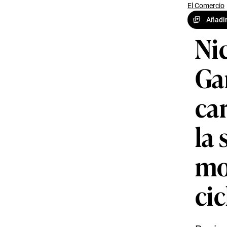
El Comercio
Añadir
Ni
Ga
car
la 
mot
cic