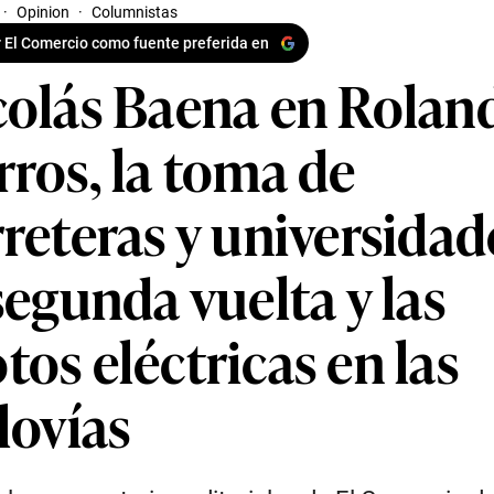
·
Opinion
·
Columnistas
 El Comercio como fuente preferida en
colás Baena en Rolan
rros, la toma de
reteras y universidad
segunda vuelta y las
os eléctricas en las
lovías