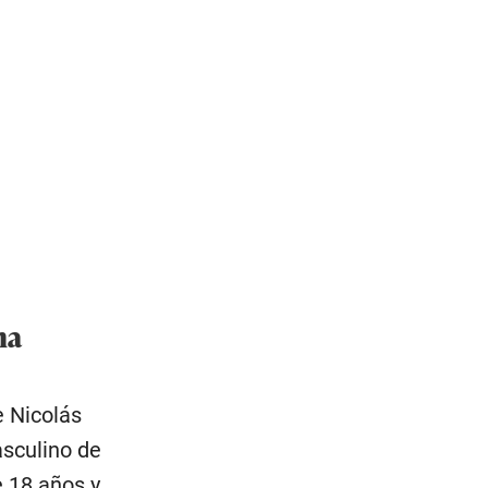
na
e Nicolás
asculino de
e 18 años y