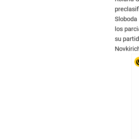
preclasi
Sloboda 
los parci
su parti
Novkiric