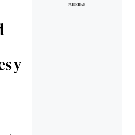
d
es y