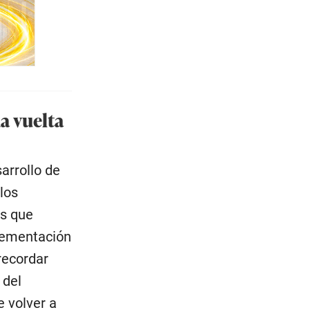
da vuelta
arrollo de
los
es que
plementación
recordar
 del
e volver a