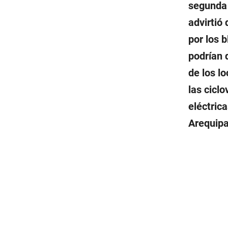
segunda 
advirtió
por los 
podrían d
de los l
las cicl
eléctrica
Arequipa