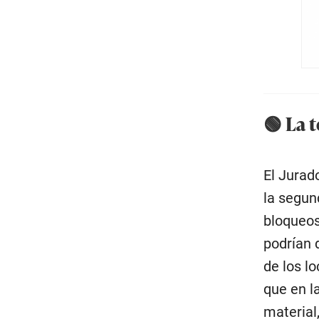
🟢 La 
El Jurad
la segun
bloqueos
podrían d
de los l
que en l
material