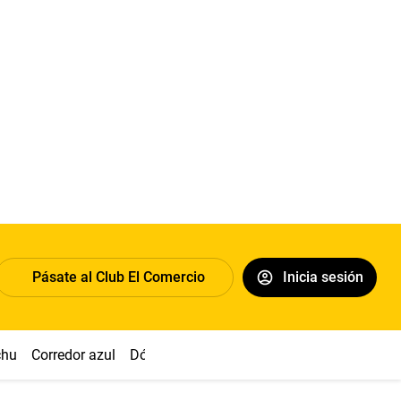
Pásate al Club El Comercio
Inicia sesión
chu
Corredor azul
Dólar
Congreso
Nasca
Acuña
Toled