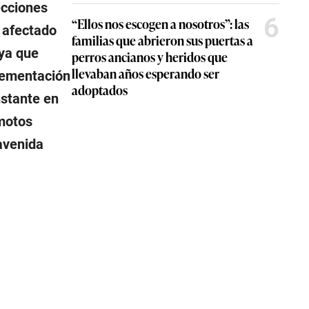
ecciones
6
“Ellos nos escogen a nosotros”: las
e afectado
familias que abrieron sus puertas a
 ya que
perros ancianos y heridos que
llevaban años esperando ser
plementación
adoptados
nstante en
 motos
 avenida