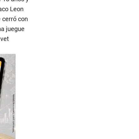
vaco Leon
 cerró con
ena juegue
ivet