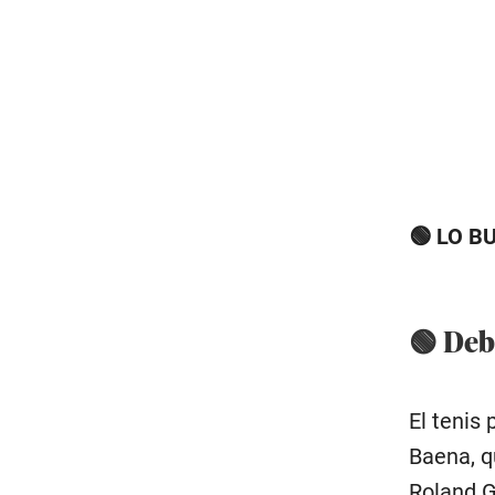
🟢 LO B
🟢 Deb
El tenis
Baena, q
Roland G