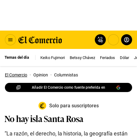
Temas del día
Keiko Fujimori
Betssy Chávez
Feriados
Dólar
J
El Comercio
·
Opinion
·
Columnistas
Añadir El Comercio como fuente preferida en
Solo para suscriptores
No hay isla Santa Rosa
“La razón, el derecho, la historia, la geografía están