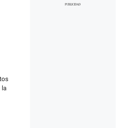
tos
 la