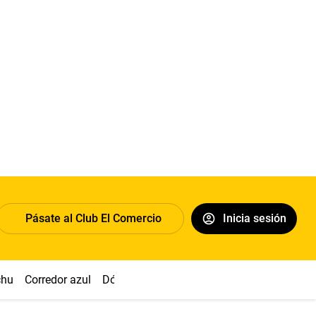
Pásate al Club El Comercio
Inicia sesión
chu
Corredor azul
Dólar
Congreso
Nasca
Acuña
Toled