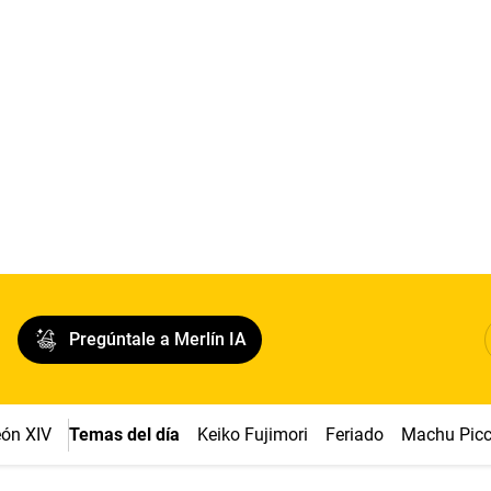
Pregúntale a Merlín IA
ón XIV
Temas del día
Keiko Fujimori
Feriado
Machu Pic