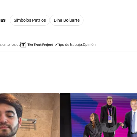
mas
Símbolos Patrios
Dina Boluarte
 criterios de
Tipo de trabajo:
Opinión