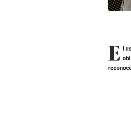
E
l u
obl
reconoce