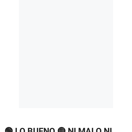
🟢 LO BUENO 🟡 NI MALO NI