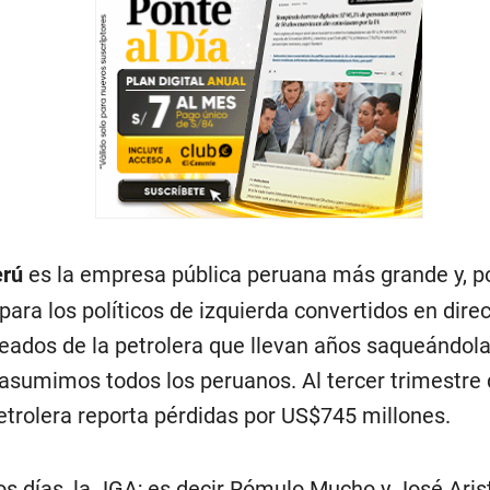
erú
es la empresa pública peruana más grande y, por
para los políticos de izquierda convertidos en direc
eados de la petrolera que llevan años saqueándola
asumimos todos los peruanos. Al tercer trimestre 
petrolera reporta pérdidas por US$745 millones.
s días, la JGA; es decir Rómulo Mucho y José Aris