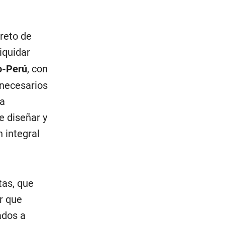
creto de
iquidar
o-Perú
, con
 necesarios
la
e diseñar y
 integral
tas, que
r que
ados a