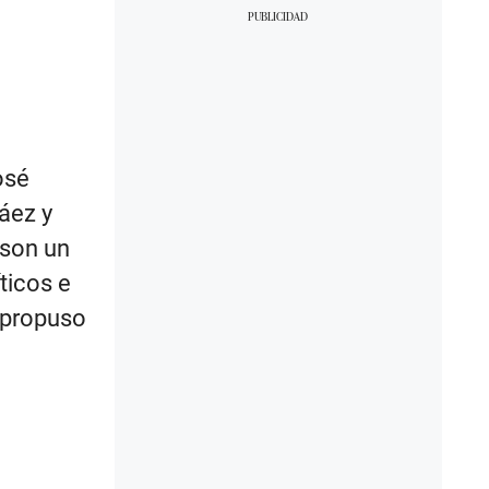
osé
áez y
 son un
ticos e
e propuso