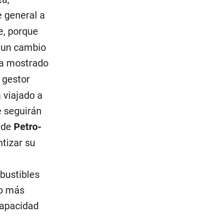
 general a
e, porque
n un cambio
a mostrado
 gestor
 viajado a
e seguirán
n de
Petro-
tizar su
bustibles
ho más
capacidad