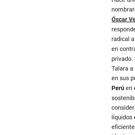
nombraro
Óscar V
responde
radical a
en contr
privado.
Talara a
en sus p
Perú
en 
sostenib
consider
líquidos
eficient