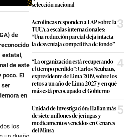
selección nacional
3
Aerolíneas responden a LAP sobre la
TUUA a escalas internacionales:
JGA) de
“Una reducción parcial deja intacta
la desventaja competitiva de fondo”
 reconocido
 estatal,
4
“La organización está recuperando
nal de este
el tiempo perdido”: Carlos Neuhaus,
 poco. El
expresidente de Lima 2019, sobre los
retos a un año de Lima 2027 y en qué
 ser
más está preocupado el Gobierno
 demora en
5
Unidad de Investigación: Hallan más
de siete millones de jeringas y
medicamentos vencidos en Cenares
odos los
del Minsa
en un dueño