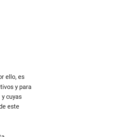
 ello, es
tivos y para
 y cuyas
de este
ta,