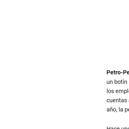
Petro-P
un botín 
los empl
cuentas 
año, la 
Hace uno