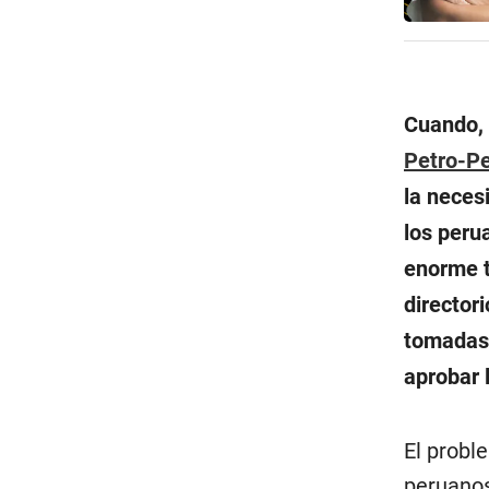
Cuando, 
Petro-P
la neces
los peru
enorme t
director
tomadas 
aprobar 
El probl
peruanos