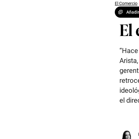
El Comercio
Añadir
El
“Hace 
Arista
gerent
retroc
ideoló
el dire