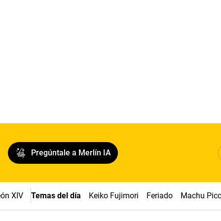
Pregúntale a Merlín IA
ón XIV
Temas del día
Keiko Fujimori
Feriado
Machu Pic