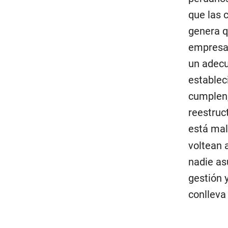
que las 
genera q
empresa.
un adecu
establec
cumplen,
reestruc
está mal
voltean 
nadie as
gestión 
conlleva 