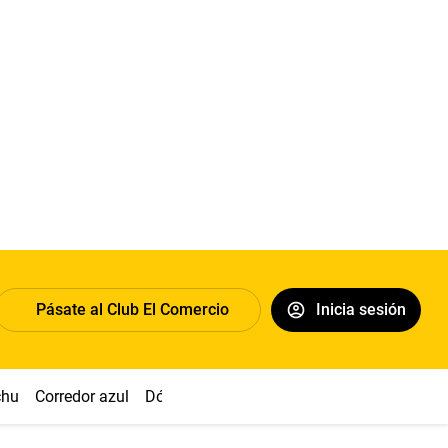
Pásate al Club El Comercio
Inicia sesión
chu
Corredor azul
Dólar
Congreso
Nasca
Acuña
Toled