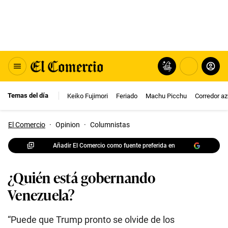
Temas del día
Keiko Fujimori
Feriado
Machu Picchu
Corredor az
El Comercio
·
Opinion
·
Columnistas
Añadir El Comercio como fuente preferida en
¿Quién está gobernando
Venezuela?
“Puede que Trump pronto se olvide de los