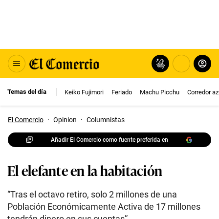
Temas del día
Keiko Fujimori
Feriado
Machu Picchu
Corredor az
El Comercio
·
Opinion
·
Columnistas
Añadir El Comercio como fuente preferida en
El elefante en la habitación
“Tras el octavo retiro, solo 2 millones de una
Población Económicamente Activa de 17 millones
tendrán dinero en sus cuentas”.